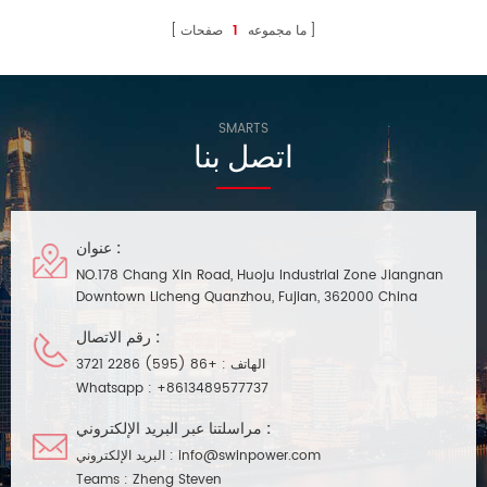
ما مجموعه
1
صفحات
SMARTS
اتصل بنا
عنوان :
NO.178 Chang Xin Road, Huoju Industrial Zone Jiangnan
Downtown Licheng Quanzhou, Fujian, 362000 China
رقم الاتصال :
الهاتف :
+86 (595) 2286 3721
Whatsapp :
+8613489577737
مراسلتنا عبر البريد الإلكتروني :
info@swinpower.com
البريد الإلكتروني :
Teams :
Zheng Steven