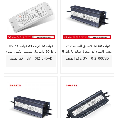
سائق الصمام 0-10V 12 فولت 60
110 فولت 12 فولت 24 فولت 45
واط 5A عكس الضوء أدى محول سائق
واط 50 واط تيار مستمر عكس الضوء
امدادات الطاقة
مزود طاقة led pwm لأضواء LED
رقم الصنف: SMT-012-060VD
رقم الصنف: SMT-012-045VD