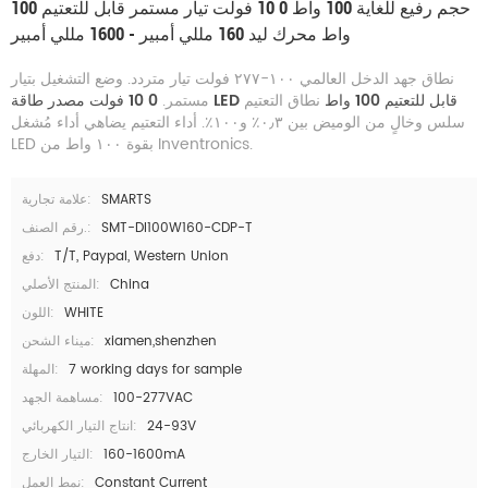
حجم رفيع للغاية 100 واط 0 10 فولت تيار مستمر قابل للتعتيم 100
واط محرك ليد 160 مللي أمبير - 1600 مللي أمبير
نطاق جهد الدخل العالمي ١٠٠-٢٧٧ فولت تيار متردد. وضع التشغيل بتيار
0 10 فولت مصدر طاقة LED قابل للتعتيم 100 واط
نطاق التعتيم
مستمر.
سلس وخالٍ من الوميض بين ٠٫٣٪ و١٠٠٪. أداء التعتيم يضاهي أداء مُشغل
LED بقوة ١٠٠ واط من Inventronics.
SMARTS
علامة تجارية:
SMT-DI100W160-CDP-T
رقم الصنف.:
T/T, Paypal, Western Union
دفع:
China
المنتج الأصلي:
WHITE
اللون:
xiamen,shenzhen
ميناء الشحن:
7 working days for sample
المهلة:
100-277VAC
مساهمة الجهد:
24-93V
انتاج التيار الكهربائي:
160-1600mA
التيار الخارج:
Constant Current
نمط العمل: