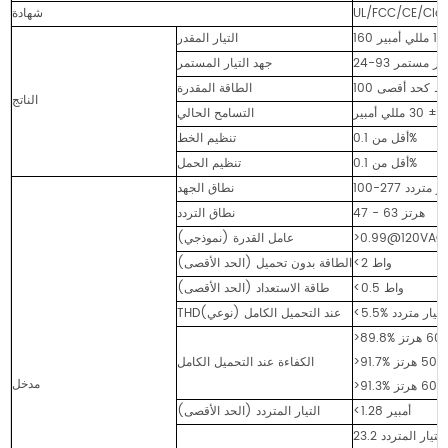
UL/FCC/CE/Cla
شهادة
التيار المقدر
ت تيار مستمر
جهد التيار المستمر
1 واط كحد أقصى
الطاقة المقدرة
الناتج
للي أمبير
التسامح الحالي
أقل من 0.1%
تنظيم الخط
أقل من 0.1%
تنظيم الحمل
ت تيار متردد
نطاق الجهد
47 - 63 هرتز
نطاق التردد
>0.99@120VAC
عامل القدرة (نموذجي)
<2 واط
الطاقة بدون تحميل (الحد الأقصى)
<0.5 واط
طاقة الاستعداد (الحد الأقصى)
THD(نوعي) عند التحميل الكامل
الكفاءة عند التحميل الكامل
مدخل
<1.28 أمبير
التيار المتردد (الحد الأقصى)
23.2 أمبير، 398 ميكرومتر عند 50% من ذروة التيار المتردد