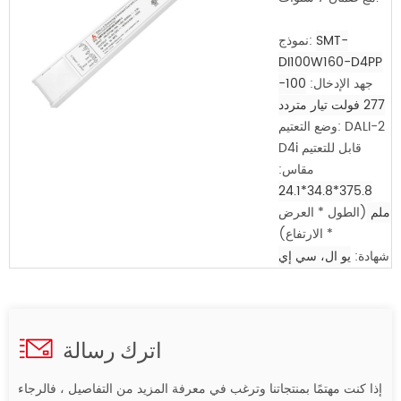
SMT-
نموذج:
DI100W160-D4PP
جهد الإدخال:
100-
277 فولت تيار متردد
وضع التعتيم: DALI-2
D4i قابل للتعتيم
مقاس:
375.8*34.8*24.1
ملم
(الطول * العرض
* الارتفاع)
شهادة:
يو ال، سي إي
اترك رسالة
إذا كنت مهتمًا بمنتجاتنا وترغب في معرفة المزيد من التفاصيل ، فالرجاء