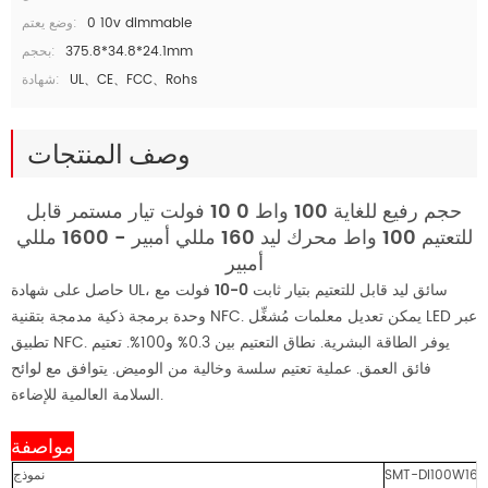
0 10v dimmable
وضع يعتم:
375.8*34.8*24.1mm
بحجم:
UL、CE、FCC、Rohs
شهادة:
وصف المنتجات
حجم رفيع للغاية 100 واط 0 10 فولت تيار مستمر قابل
للتعتيم 100 واط محرك ليد 160 مللي أمبير - 1600 مللي
أمبير
سائق ليد قابل للتعتيم بتيار ثابت 0-10 فولت
مع
حاصل على شهادة UL،
وحدة برمجة ذكية مدمجة بتقنية NFC. يمكن تعديل معلمات مُشغِّل LED عبر
تطبيق NFC. يوفر الطاقة البشرية. نطاق التعتيم بين 0.3% و100%. تعتيم
فائق العمق. عملية تعتيم سلسة وخالية من الوميض. يتوافق مع لوائح
السلامة العالمية للإضاءة.
مواصفة
SMT-DI100W16
نموذج