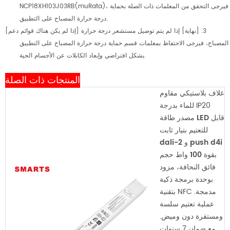
NCP18XH103J03RB(muRata)، فيرجى التحقق من المعلمات ذات الصلة بحماية
درجة حرارة المصباح على التطبيق.
[إذا لم يكن هناك قوائم دعم] 3. [نهاية] إذا لم يتم توصيل مستشعر درجة حرارة
المصباح، فيرجى الاحتفاظ بمعلمات قسم حماية درجة حرارة المصباح على التطبيق
بشكل افتراضي وإبعاد الكابلات عن الأجسام الحية.
المنتجات ذات الصلة
غلاف بلاستيكي مقاوم
للماء بدرجة IP20
مصدر طاقة LED قابل
للتعتيم بتيار ثابت
dali-2 و push d4i
بقوة 100 واط
حجم
فائق النحافة، مزود
بوحدة برمجة ذكية
بتقنية NFC مدمجة.
عملية تعتيم سلسة
ومستقرة دون وميض.
مع ضمان 7 سنوات.