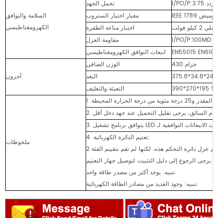
ر متردد
تحمل الجهد
ة من الوميض
معيار اختبار الستروب
السلامة والتوافق
الكهرومغناطيسي
اختبار مناعة الطفرة
I/PO/P:100MΩ /
مقاومة العزل
انبعاث التوافق الكهرومغناطيسي
430 جرام
الوزن الصافي
البعد
آحرون
التعبئة والتغليف
4. تعتيم الدائرة الكهربائية:
ملحوظات
يرجى الرجوع إلى دليل التثبيت لتوصيل جهاز التعتيم.
تنبيه: يوجد أكثر من مصدر طاقة واحد.
تنبيه: وجود العديد من مصادر الطاقة الكهربائية.