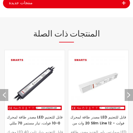
منتجات جديدة
المنتجات ذات الصلة
غطاء بلاستيكي 70MA-700MA 40w
مصدر طاقة لمحرك LED قابل للتعتيم
تيار مستمر 0 10V سعر محرك LED
20 وات من Slim Line 12 فولت -
قابل للتعتيم لشريط LED
54 فولت تيار مستمر 0 10 فولت
نطاق جهد الإدخال العالمي 100-277
سمارتس باور الجديد مصدر طاقة LED