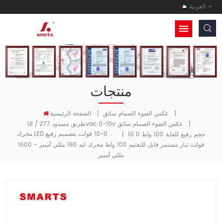
العربية
منتجات
|
عكس الضوء الصمام سائق
|
الصفحة الرئيسية
|
Ul / طريق مسدود 277vac 0-10v عكس الضوء الصمام سائق
محرك LED ذو تيار مستمر قابل للتعتيم 0-10 فولت بتصميم رفيع
حجم رفيع للغاية 100 واط 0 10
|
فولت تيار مستمر قابل للتعتيم 100 واط محرك ليد 160 مللي أمبير - 1600
مللي أمبير