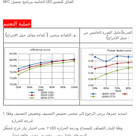
NFC الخاصة ببرنامج تشغيل LED القابل للتعتيم.
عملية التعتيم
 القدرة(عامل القدرة
الخامس
س
:
حمل الإخراج)
هـ
الكفاءة
منحنى
(
كفاءة
مقابل
:
حمل الإخراج)
1. لتمديد عمرها، يرجى الرجوع إلى منحنى تخفيض التصنيف وتخفيض التصنيف وفقًا
لدرجة الحرارة.
٢. يجب اختيار تيار خرج مُشغِّل LED وفقًا للتيار المُصنَّف للمصباح ودرجة الحرارة
المحيطة. عادةً، نوصي بتخصيص مصدر طاقة مُحدَّد.