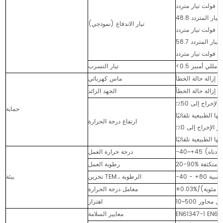
 تيار متردد
48.8 أمبير، 171 ميكرومتر عند 50% من ذروة التيار المتردد
تيار الاندفاع (نموذجي)
يار متردد
58.7 أمبير، 404 ميكرومتر عند 50% من ذروة التيار المتردد
يار متردد
<0.5 مللي أمبير
تيار التسرب
عد إزالة حالة الخطأ
ماس كهربائي
د إزالة حالة الخطأ
الجهد الزائد
حماية
ارتفاع درجة الحرارة
 أدناه)
درجة حرارة العمل
غير متكثفة
رطوبة العمل
تخزين TEM.، الرطوبة
بيئة
معامل درجة الحرارة
اهتزاز
معايير السلامة