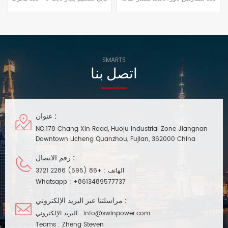
لمصابيح LED
فولت تيار مستمر مصدر طاقة LED
قابل للتعتيم 0 10 فولت 20 وات مزود
قابل للتعتيم 0 10 فولت 40 وات
بوظيفة معامل القدرة النشط (PFC)
نطاق تعتيم يتراوح بين ٠.٣٪ و١٠٠٪.
مدمجة، بكفاءة تشغيل تصل إلى 81%.
وحدة برمجة ذكية مدمجة بتقنية NFC.
يعمل بتيار مستمر. غلاف بلاستيكي
مناسبة لتركيب واستخدام مشاريع
كامل، مناسب لتركيب مشاريع إضاءة
الإضاءة الذكية LED الداخلية.
داخلية صغيرة.
SMARTS
اتصل بنا
عنوان :
NO.178 Chang Xin Road, Huoju Industrial Zone Jiangnan
Downtown Licheng Quanzhou, Fujian, 362000 China
رقم الاتصال :
الهاتف :
+86 (595) 2286 3721
Whatsapp :
+8613489577737
مراسلتنا عبر البريد الإلكتروني :
info@swinpower.com
البريد الإلكتروني :
Teams :
Zheng Steven