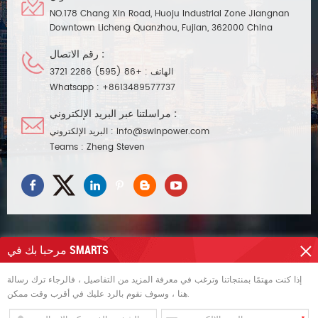
NO.178 Chang Xin Road, Huoju Industrial Zone Jiangnan
Downtown Licheng Quanzhou, Fujian, 362000 China
رقم الاتصال :
الهاتف :
+86 (595) 2286 3721
Whatsapp :
+8613489577737
مراسلتنا عبر البريد الإلكتروني :
info@swinpower.com
البريد الإلكتروني :
Teams :
Zheng Steven
مرحبا بك في SMARTS
تحتاج مساعدة
إذا كنت مهتمًا بمنتجاتنا وترغب في معرفة المزيد من التفاصيل ، فالرجاء ترك رسالة
هنا ، وسوف نقوم بالرد عليك في أقرب وقت ممكن.
العلامات الساخنة