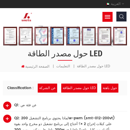
العربية
حول مصدر الطاقة LED
حول مصدر الطاقة LED
التعليمات
|
|
الصفحة الرئيسية
حول باهتة
حول مصدر الطاقة LED
عن الشركة
Classification :
Q1: عن فئة ص
Q2: لماذا يحتوي برنامج التشغيل 200w-pwm (smt-012-200vt)
على كبلات إخراج 2 ×؟ أحتاج إلى برنامج تشغيل ذو مخرج واحد بقوة
200 واط. هل يمكنني رسم 200w بأكمله من كابل واحد؟ داخليا هو