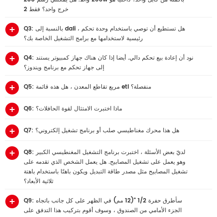
خرج واحد؟ فقط 2
Q3: بالنسبة إلى dali ، هل تستطيع أن توصي باستخدام وحدة تحكم
رئيسية لاستخدامها مع برامج التشغيل الخاصة بك؟
Q4: نود أن إعادة بيع تحكم دالي. أيضا إذا كان هناك جهاز كمبيوتر يستند
إلى جهاز تحكم مع برنامج ويندوز؟
Q5: مربع تقاطع المعدن ، هل هذه قائمة etl منفصلة؟
Q6: ماذا اختبرت الامتثال لقوة الحافلات؟
Q7: هل هذا محرك مغناطيسي صلب أو برنامج تشغيل إلكتروني؟
Q8: لديّ بعض الأسئلة ، اختبرت برنامج التشغيل المغنطيسي الكبير
وهو يعمل على تشغيل المصابيح. هل يعمل الشخص الذي تقدمه على
تشغيل المصابيح مثل مصدر طاقة التبديل ويكون باهتًا باستخدام باهتة
ثلاثية الأبعاد؟
Q9: سأطرق حفرة 1/2 "(12 مم) في الظهر على كل جانب باتجاه
الجزء الأمامي من الصندوق ، وسوف أقوم بتركيب هذا التدفق على