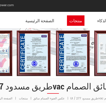
ower.com
ذكاء
منتجات
الصفحة الرئيسية
 277vac دالي سائق الصمام
|
عكس الضوء الصمام سائق
|
منتجات
|
الصفحة الر