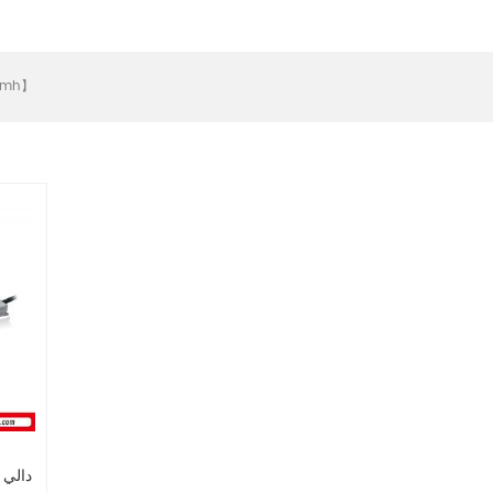
، واجهة dali يعتم وظيفة ، يتواف