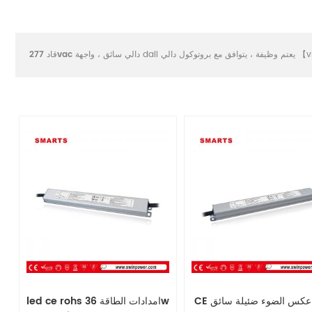
ق مع بروتوكول دالي 【vmh】
قاد 277vac دالي سائق
CE دالي عكس الضوء ضئيلة سائق
led ce rohs امدادات الطاقة 36w