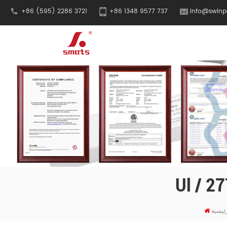
+86 (595) 2286 3721
+86 1348 9577 737
info@swinp
ئيسية