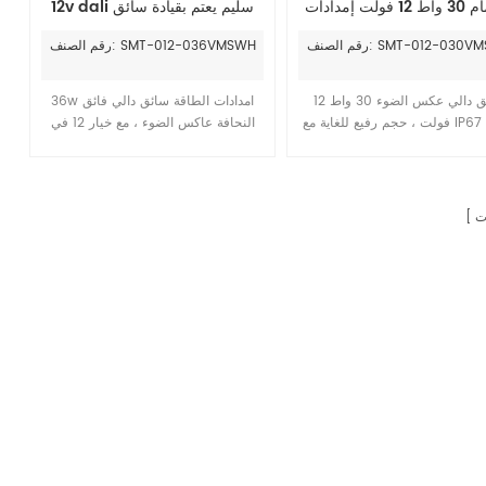
الصمام 30 واط 12 فولت إمدادات
12v dali سليم يعتم بقيادة سائق
الطاقة للماء
لصنف: SMT-012-030VMSWH
رقم الصنف: SMT-012-036VMSWH
سائق دالي عكس الضوء 30 واط 12
36w امدادات الطاقة سائق دالي فائق
فولت ، حجم رفيع للغاية مع IP67 مقاوم
النحافة عاكس الضوء ، مع خيار 12 في
للماء. SMT - 012 - 030VMSWH يمكن
دي سي و 24 في دي سي. SMT-012-
أن يتطابق مع LEDAQOL من AQ
036vmswh يمكن استخدامه مع العمل
Lighting - 55 - 30 - FP - 12
مع klusdesign 8k-wp-k-1220.
ت