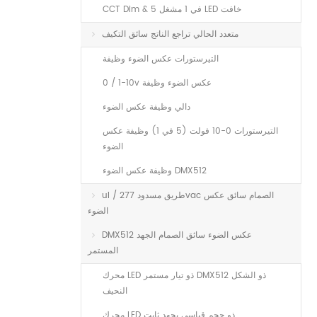
CCT Dim & 5 في 1 مشغل LED خافت
متعدد الحالي تراجع الناتج سائق التكيف
التيرستورات عكس الضوء وظيفة
0 / 1-10v عكس الضوء وظيفة
دالي وظيفة عكس الضوء
التيرستورات 0-10 فولت (5 في 1) وظيفة عكس
الضوء
وظيفة عكس الضوء DMX512
ul / طريق مسدود 277vac الصمام سائق عكس
الضوء
DMX512 عكس الضوء سائق الصمام الجهد
المستمر
محرك LED ذو تيار مستمر DMX512 ذو الشكل
النحيف
محرك LED ذو حجم قياسي بجهد ثابت