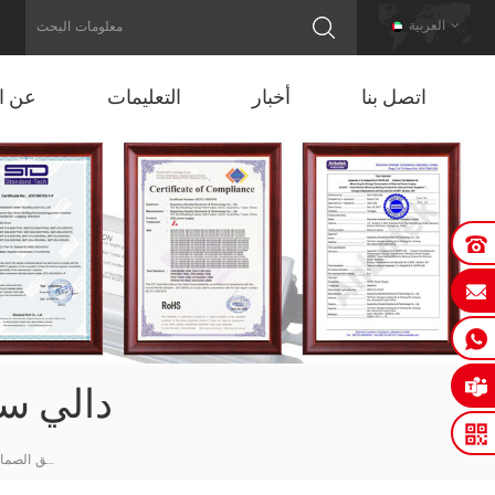
العربية
اتصل بنا
أخبار
التعليمات
عن ال
Ul / طريق مسدود
Ul / طريق مسدود 277vac دالي سائق الصمام