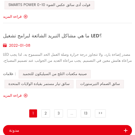
SMARTS POWER 0-10 فولت أدى سائق عكس الضوء
قراءة المزيد
ما هي مشاكل التبريد الشائعة لبرامج تشغيل LED؟
2022-01-08
LED مصدر إضاءة بارد، ولا تتجاوز درجة حرارة وصلة العمل الحد المسموح به، لذا يجب
مراعاة هامش معين في التصميم. يجب مراعاة العديد من الجوانب عند تصميم المصباح،
مثل المظهر الجميل، وسهولة التركيب، وتوزيع ال...
صينية مكعبات الثلج من السيليكون للتجميد
علامات :
سائق الصمام التيرستورات
سائق تيار مستمر بقيادة الولايات المتحدة
قراءة المزيد
1
2
3
...
13
>>
مدونة