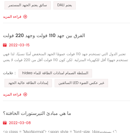
DALI يعتم
سائق يعتم الجهد المستمر
قراءة المزيد
الفرق بين جهد 110 فولت وجهد 220 فولت
2022-03-15
تعتبر الدول التي تستخدم جهد 110 فولت عمومًا الجهد المنخفض آمنًا نسبيًا، لذا فهي
تستخدم جهودًا أقل للكهرباء المنزلية. لكن كون 110 فولت أقل من 220 فولت لا يعني
بالضرورة أنه آمن تمامًا، فهذا الجهد يتجاوز...
hidea السلطة الصمام امدادات الطاقة للماء
علامات :
السائقين LED غير عكس الضوء
إمدادات الطاقة عالية الجهد
قراءة المزيد
ما هي مبادئ التيرستورات الخافتة؟
2022-03-08
<p class = "MsoNormal"> <span style = "font-size: 14px؛"> يستخدم