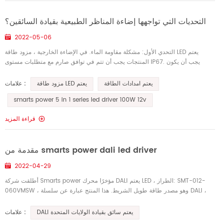
التحديات التي تواجهها إضاءة المناظر الطبيعية بقيادة السائقين؟
2022-05-06
التحدي الأول: مشكلة مقاومة الماء. في الإضاءة الخارجية ، مزود طاقة LED يعتم
المنتجات يجب أن تتم في توافق صارم مع متطلبات مستوى IP67. يجب أن يكون
اختيار مواد الغلاف والتصميم وملء الغراء والأجزاء المقاوم...
يعتم امدادات الطاقة
مزود طاقة LED يعتم
علامات :
smarts power 5 in 1 series led driver 100W 12v
قراءة المزيد
مقدمة من smarts power dali led driver
2022-04-29
أطلقت شركة Smarts power مؤخرًا محرك DALI يعتم LED ، الطراز: SMT-012-
060VMSW ، وهو مصدر طاقة طويل الشريط. هذا المنتج عبارة عن سلسلة DALI ،
محرك يعتم بجهد ثابت بقوة خرج 30 واط. إن برنامج تشغيل التعتيم ه...
DALI يعتم سائق بقيادة الولايات المتحدة
علامات :