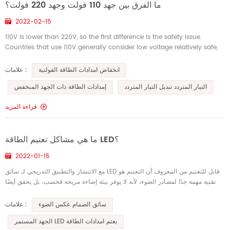
ما الفرق بين جهد 110 فولت وجهد 220 فولت؟
2022-02-15
110V is lower than 220V, so the first difference is the safety issue.
Countries that use 110V generally consider low voltage relatively safe,
so they use lower voltages power supply for household elec...
انخفاض امدادات الطاقة الفولتية
علامات :
التيار المتردد تبديل التيار المتردد
إمدادات الطاقة ذات الجهد المنخفض
قراءة المزيد
ما هي مشاكل تعتيم الطاقة LED؟
2022-01-15
مع الانتشار والتطبيق التدريجي لـ سائق LED قابل للتعتيم من المعروف أن التعتيم هو
تقنية مهمة جدًا لمصادر الضوء، لأنه لا يوفر بيئة إضاءة مريحة فحسب، بل يحقق أيضًا
توفير الطاقة وتقليل الانبعاثات، تعتيم LE...
سائق الصمام عكس الضوء
علامات :
الجهد المستمر LED يعتم امدادات الطاقة