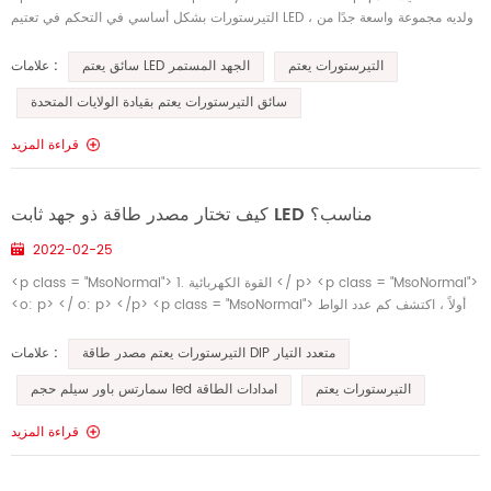
التيرستورات بشكل أساسي في التحكم في تعتيم LED ، ولديه مجموعة واسعة جدًا من
التطبيقات في شاشات LED الحالية. كانت شركة smarts...
التيرستورات يعتم
سائق يعتم LED الجهد المستمر
علامات :
سائق التيرستورات يعتم بقيادة الولايات المتحدة
قراءة المزيد
كيف تختار مصدر طاقة ذو جهد ثابت LED مناسب؟
2022-02-25
<p class = "MsoNormal"> 1. القوة الكهربائية </ p> <p class = "MsoNormal">
<o: p> </ o: p> </p> <p class = "MsoNormal"> أولاً ، اكتشف كم عدد الواط
التي ستستهلك...
التيرستورات يعتم مصدر طاقة DIP متعدد التيار
علامات :
التيرستورات يعتم
سمارتس باور سيلم حجم led امدادات الطاقة
قراءة المزيد