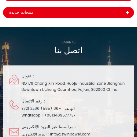
منتجات جديدة
SMARTS
اتصل بنا
عنوان :
NO.178 Chang Xin Road, Huoju Industrial Zone Jiangnan
Downtown Licheng Quanzhou, Fujian, 362000 China
رقم الاتصال :
الهاتف :
+86 (595) 2286 3721
Whatsapp :
+8613489577737
مراسلتنا عبر البريد الإلكتروني :
info@swinpower.com
البريد الإلكتروني :