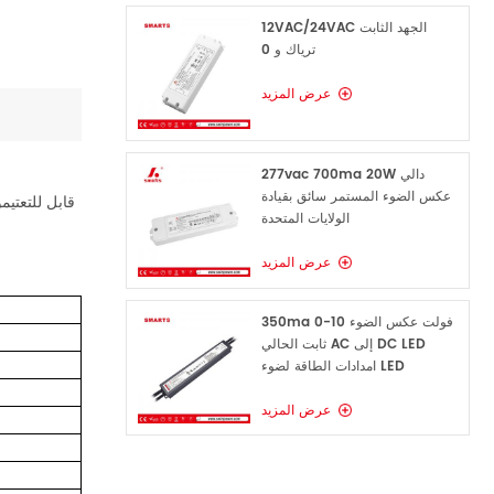
12VAC/24VAC الجهد الثابت
ترياك و 0
عرض المزيد
277vac 700ma 20W دالي
عكس الضوء المستمر سائق بقيادة
مصدر طاقة 48 واط ترياك و 0 10 فولت LED قابل للتعتيم
الولايات المتحدة
عرض المزيد
350ma 0-10 فولت عكس الضوء
ثابت الحالي AC إلى DC LED
امدادات الطاقة لضوء LED
عرض المزيد