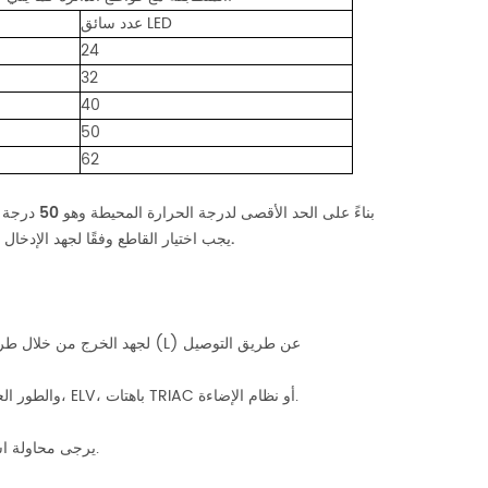
عدد سائق LED
24
32
40
50
62
يوصى بالكميات المذكورة أعلاه من محركات LED المتصلة بالنوع C بناءً على الحد الأقصى لدرجة الحرارة المحيطة وهو 50 درجة مئوية
يجب اختيار القاطع وفقًا لجهد الإدخال المقدر، والتيار المقدر، ودرجة الحرارة المحيطة، ومنحنى خصائص الرحلة.
1. يمكن تعديل تعديل عرض النبضة (PWM) لجهد الخرج من خلال طرف الإدخال لخط الطور المتردد (L) عن طريق التوصيل
2. العمل مع الطور الأمامي / الحافة الأمامية، MLV والطور العكسي / الحافة الخلفية، ELV، باهتات TRIAC أو نظام الإضاءة.
يرجى محاولة استخدام أجهزة التعتيم بقوة تعادل 1.5 مرة على الأقل من طاقة خرج السائق.