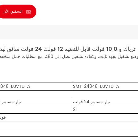
التحقيق الآن
48 واط مقاوم للماء IP65 ترياك و 0 10 فولت قابل للتعتيم 12 فولت 24 فولت سائق ليد للاستخدام الخارجي
وضع تشغيل بجهد ثابت، وكفاءة تشغيل تصل إلى 80%.
2048-EUVTD-A
SMT-24048-EUVTD-A
تيار مستمر 24 فولت
تيار مستمر 12 فولت
2أ
±0.5 ف