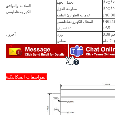
تحمل الجهد
السلامة والتوافق
مقاومة العزل
الكهرومغناطيسي
خدمات الطوارئ الطبية
EN624
المجال الكهرومغناطيسي
IP65
تصنيف IP
 كجم
وزن
آحرون
مقاس
المواصفات الميكانيكية