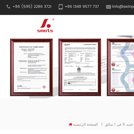
+86 (595) 2286 3721
+86 1348 9577 737
info@swinp
|
الصفحة الرئيسية