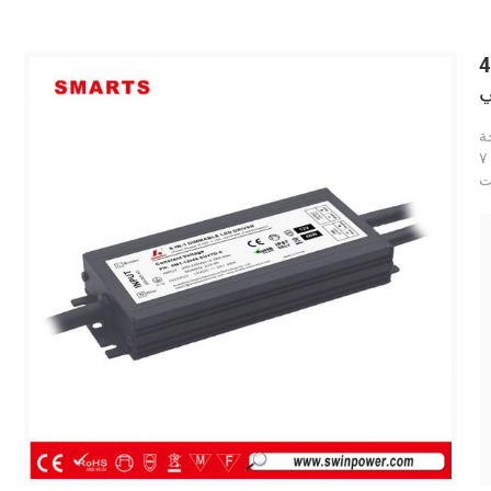
 10 فولت قابل للتعتيم 12
بجهد ثابت وكفاءة تصل إلى ٨٠٪. يستخدم تبريدًا طبيعيًا للهواء لتبديد الحرارة. ضمان لمدة ٧