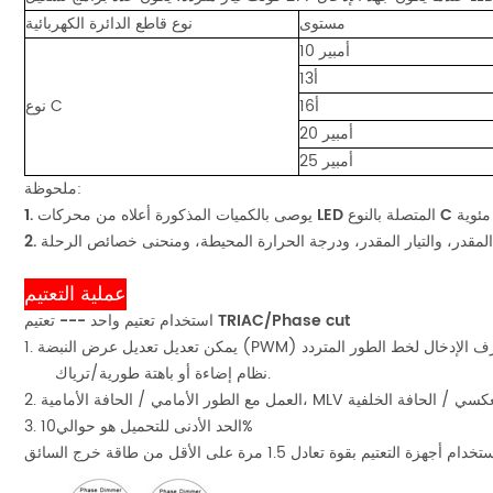
مستوى
نوع قاطع الدائرة الكهربائية
10 أمبير
13أ
16أ
نوع C
20 أمبير
25 أمبير
ملحوظة
:
1.
2.
عملية التعتيم
استخدام تعتيم واحد --- تعتيم TRIAC/Phase cut
نظام إضاءة أو باهتة طورية/ترياك.
0%
3. الحد الأدنى للتحميل هو حوالي
1