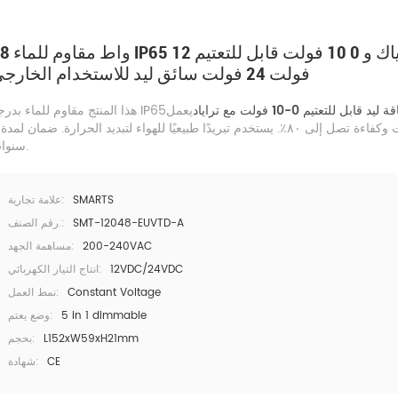
48 واط مقاوم للماء IP65 ترياك و 0
فولت 24 فولت سائق ليد للاستخدام الخارجي
ابل للتعتيم 0-10 فولت مع تراياد
يعمل
هذا المنتج مقاوم للماء بدرجة IP65
سنوات.
SMARTS
علامة تجارية:
SMT-12048-EUVTD-A
رقم الصنف.:
200-240VAC
مساهمة الجهد:
12VDC/24VDC
انتاج التيار الكهربائي:
Constant Voltage
نمط العمل:
5 in 1 dimmable
وضع يعتم:
L152xW59xH21mm
بحجم:
CE
شهادة: