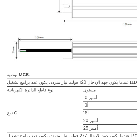
:
توصية MCB
مستوى
نوع قاطع الدائرة الكهربائية
10 أمبير
13أ
16أ
نوع C
20 أمبير
25 أمبير