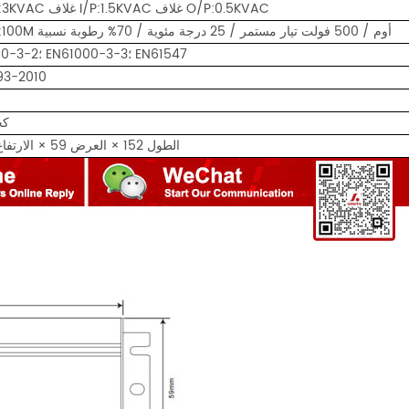
I/PO/P:3KVAC غلاف I/P:1.5KVAC غلاف O/P:0.5KVAC
I/PO/P:100M أوم / 500 فولت تيار مستمر / 25 درجة مئوية / 70% رطوبة نسبية
EN61000-3-2؛ EN61000-3-3؛ EN61547
93-2010
0.39
الطول 152 × العرض 59 × الارتفاع 21 ملم