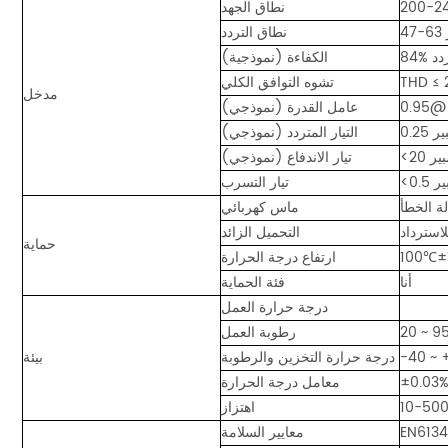
نطاق الجهد
نطاق التردد
الكفاءة (نموذجية)
تشوه التوافق الكلي
مدخل
عامل القدرة (نموذجي)
أمبير
التيار المتردد (نموذجي)
أمبير
تيار الاندفاع (نموذجي)
بير
تيار التسرب
ماس كهربائي
لاسترداد
التحميل الزائد
حماية
ارتفاع درجة الحرارة
أنا
فئة الحماية
درجة حرارة العمل
رطوبة العمل
درجة حرارة التخزين والرطوبة
بيئة
معامل درجة الحرارة
اهتزاز
EN6134
معايير السلامة