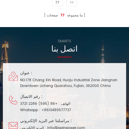
77
>>
ما مجموعه
77
صفحات
SMARTS
اتصل بنا
عنوان :
NO.178 Chang Xin Road, Huoju Industrial Zone Jiangnan
Downtown Licheng Quanzhou, Fujian, 362000 China
رقم الاتصال :
الهاتف :
+86 (595) 2286 3721
Whatsapp :
+8613489577737
مراسلتنا عبر البريد الإلكتروني :
info@swinpower.com
البريد الإلكتروني :