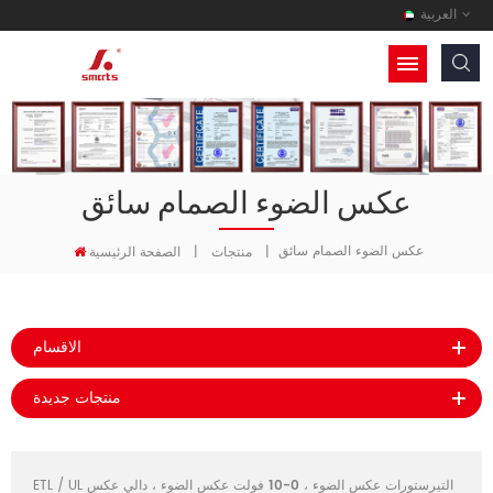
العربية
عكس الضوء الصمام سائق
عكس الضوء الصمام سائق
|
منتجات
|
الصفحة الرئيسية
الاقسام
منتجات جديدة
التيرستورات عكس الضوء
،
0-10 فولت عكس الضوء
،
دالي عكس
ETL / UL