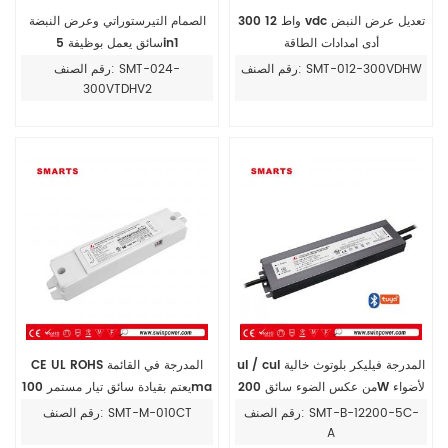
300 واط 12 vdc تعديل عرض النبض
الصمام التيرستوراتي وعرض النبضة
أدى امدادات الطاقة
سائق يعمل بوظيفة 5in1
رقم الصنف: SMT-012-300VDHW
رقم الصنف: SMT-024-
300VTDHV2
ul / cul المدرجة فيليكر بلوتوث خالية
CE UL ROHS المدرجة في القائمة
من عكس الضوء سائق 200W لأضواء
يعتم بقيادة سائق تيار مستمر 100ma
الشريط led في الهواء الطلق
350ma
رقم الصنف: SMT-B-12200-5C-
رقم الصنف: SMT-M-010CT
A