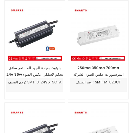
250ma 350ma 700ma
بلوتوث بقيادة الجهد المستمر سائق
التيرستورات عكس الضوء الشركة
24v 96w تحكم لاسلكي عكس الضوء
المصنعة سائق الصمام الحالي
رقم الصنف: SMT-M-020CT
رقم الصنف: SMT-B-2496-5C-A
المستمر