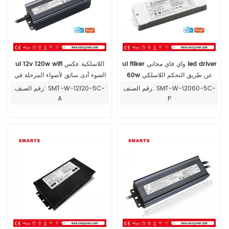
ul filker واي فاي مجاني led driver
ul 12v 120w wifi اللاسلكية عكس
60w عن طريق التحكم اللاسلكي
الضوء أدى سائق لأضواء المرحلة في
الهواء الطلق
رقم الصنف: SMT-W-12060-5C-
رقم الصنف: SMT-W-12120-5C-
A
P