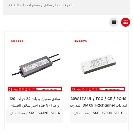
مصنع امدادات الطاقة.
الضوء الصمام سائق
/
30W 12V UL / FCC / CE / ROHS
سائق مصباح بقيادة 24 فولت 120
المدرجة DMX5 1-2channel امدادات
واط 1-5 قناة اختر سائق الصمام
الطاقة
DMX512
رقم الصنف: SMT-12030-2C-P
رقم الصنف: SMT-24120-5C-A