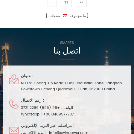
...
77
>>
ما مجموعه
77
صفحات
SMARTS
اتصل بنا
عنوان :
NO.178 Chang Xin Road, Huoju Industrial Zone Jiangnan
Downtown Licheng Quanzhou, Fujian, 362000 China
رقم الاتصال :
الهاتف :
+86 (595) 2286 3721
Whatsapp :
+8613489577737
مراسلتنا عبر البريد الإلكتروني :
info@swinpower.com
البريد الإلكتروني :