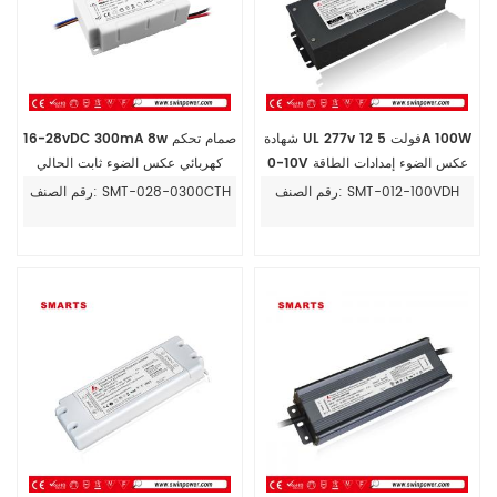
شهادة UL 277v 12 فولت 5A 100W
16-28vDC 300mA 8w صمام تحكم
0-10V عكس الضوء إمدادات الطاقة
كهربائي عكس الضوء ثابت الحالي
الصمام سائق
سائق الصمام للضوء led
رقم الصنف: SMT-012-100VDH
رقم الصنف: SMT-028-0300CTH