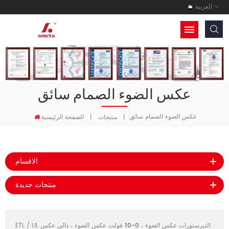
العربية
عكس الضوء الصمام سائق
عكس الضوء الصمام سائق
|
منتجات
|
الصفحة الرئيسية
الاقسام
منتجات جديدة
التيرستورات عكس الضوء
،
0-10 فولت عكس الضوء
،
دالي عكس
ETL / UL