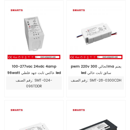
pwm 220v الحالي 300ma يعتم
100-277vac 24vdc 4amp
led سائق ثابت حالي
96watt عاكس ثابت جهد فلطي led
سائق
رقم الصنف: SMT-28-0300CDH
رقم الصنف: SMT-024-
096TDDR