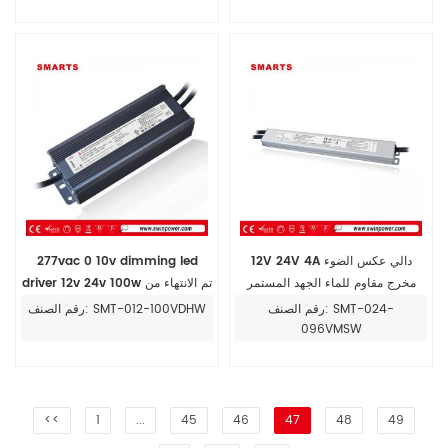
12V 24V 4A دالي عكس الضوء
277vac 0 10v dimming led
مخرج مقاوم للماء الجهد المستمر
driver 12v 24v 100w تم الانتهاء من
LED سائق 96 واط
تشغيل led driver
رقم الصنف: SMT-024-
رقم الصنف: SMT-012-100VDHW
096VMSW
<<
1
...
45
46
47
48
49