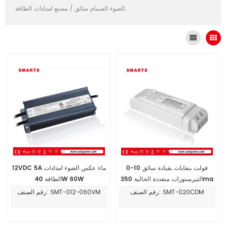
مصنع امدادات الطاقة.
الضوء الصمام سائق
/
0-10 فولت بنفايات بقيادة سائق
12VDC 5A ماء عكس الضوء امدادات
التيرستورات متعددة الحالية 350ma
الطاقة 40W 60W
700ma 20 واط
رقم الصنف: SMT-020CDM
رقم الصنف: SMT-012-060VM