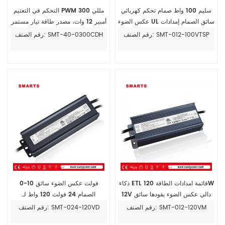
سليم 100 واط صمام تحكم كهربائي
التحكم في التعتيم PWM 300 مللي
عكس الضوء UL سائق الصمام إمدادات
أمبير 12 وات، مصدر طاقة تيار مستمر
الطاقة 12v 24v
للسائق
رقم الصنف: SMT-012-100VTSP
رقم الصنف: SMT-40-0300CDH
ذكاء ETL قائمة امدادات الطاقة 120W
0-10 فولت عكس الضوء سائق
12V دالي عكس الضوء يقودها سائق
الصمام 24 فولت 120 واط لـ
ستريبلايت الساحل الذهبي
رقم الصنف: SMT-012-120VM
رقم الصنف: SMT-024-120VD