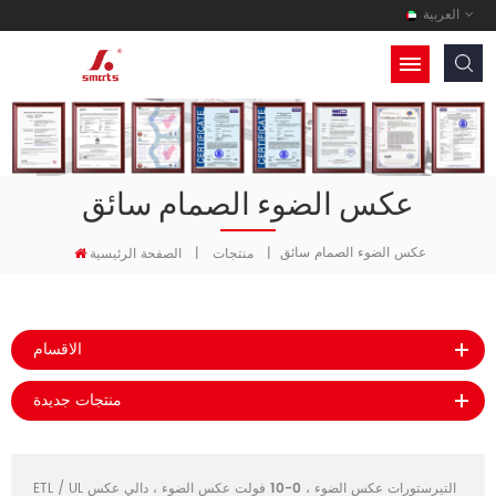
العربية
عكس الضوء الصمام سائق
عكس الضوء الصمام سائق
|
منتجات
|
الصفحة الرئيسية
الاقسام
منتجات جديدة
التيرستورات عكس الضوء
،
0-10 فولت عكس الضوء
،
دالي عكس
ETL / UL