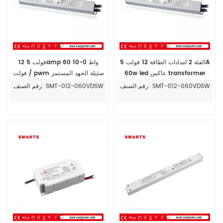
الفئة 2 امدادات الطاقة 12 فولت 5A
12 فولت 5amp 60 واط 0-10
60w led عاكس transformer
فولت / pwm ضئيلة الجهد المستمر
أدى سائق
رقم الصنف: SMT-012-060VDSW
رقم الصنف: SMT-012-060VDSW