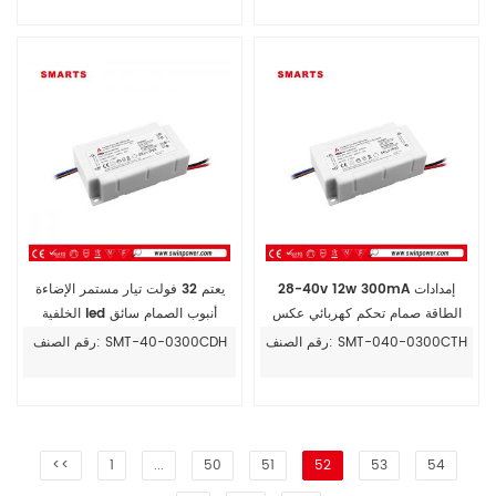
28-40v 12w 300mA إمدادات
يعتم 32 فولت تيار مستمر الإضاءة
الطاقة صمام تحكم كهربائي عكس
الخلفية led أنبوب الصمام سائق
الضوء الصمام سائق
300ma IP20
رقم الصنف: SMT-040-0300CTH
رقم الصنف: SMT-40-0300CDH
<<
1
...
50
51
52
53
54