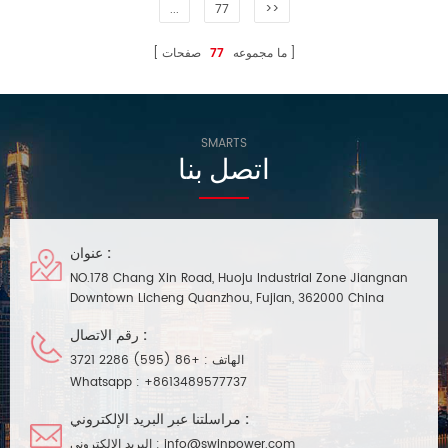
...
77
>>
ما مجموعه
77
صفحات
SMARTS
اتصل بنا
عنوان :
NO.178 Chang Xin Road, Huoju Industrial Zone Jiangnan
Downtown Licheng Quanzhou, Fujian, 362000 China
رقم الاتصال :
الهاتف :
+86 (595) 2286 3721
Whatsapp :
+8613489577737
مراسلتنا عبر البريد الإلكتروني :
info@swinpower.com
البريد الإلكتروني :