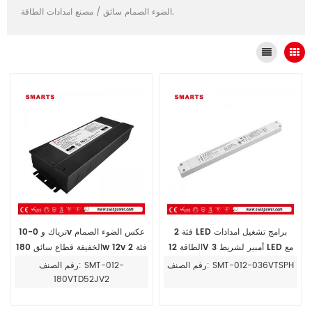
مصنع امدادات الطاقة.
الضوء الصمام سائق
/
فئة 2 LED برامج تشغيل امدادات
ترياك و 0-10v عكس الضوء الصمام
الطاقة 12V 3 أمبير لشريط LED مع
الخفيفة قطاع سائق 180w 12v فئة 2
Tric تعتيم وظيفة
القياسية
رقم الصنف: SMT-012-036VTSPH
رقم الصنف: SMT-012-
180VTD52JV2