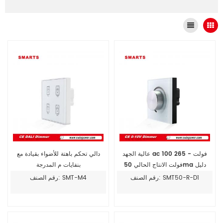
عالية الجهد ac 100 فولت - 265
دالي تحكم باهتة للأضواء بقيادة مع
فولت الانتاج الحالي 50ma دليل
بنفايات م المدرجة
مقبض لوحة جدار جبل باهتة
رقم الصنف: SMT50-R-D1
رقم الصنف: SMT-M4