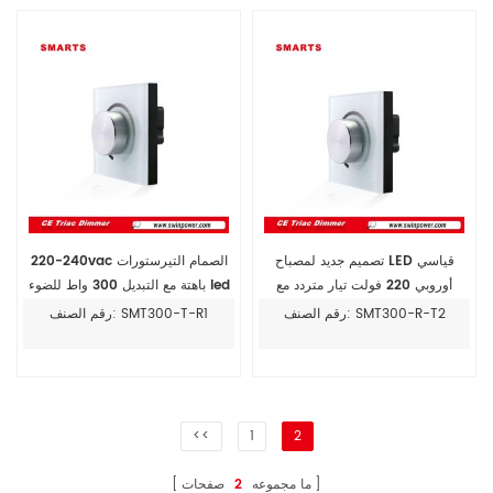
تصميم جديد لمصباح LED قياسي
220-240vac الصمام التيرستورات
أوروبي 220 فولت تيار متردد مع
باهتة مع التبديل 300 واط للضوء led
خاصية التعتيم على الحافة الخلفية
رقم الصنف: SMT300-R-T2
رقم الصنف: SMT300-T-R1
<<
1
2
ما مجموعه
2
صفحات