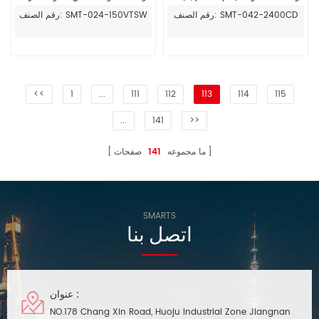
سائق للضوء led
المصنعة للسائق بقيادة الولايات
رقم الصنف: SMT-042-2400CD
رقم الصنف: SMT-024-150VTSW
المتحدة
<<
1
...
111
112
113
114
115
...
141
>>
ما مجموعه
141
صفحات
SMARTS
اتصل بنا
عنوان :
NO.178 Chang Xin Road, Huoju Industrial Zone Jiangnan