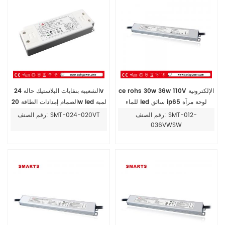
ce rohs 30w 36w 110V الإلكترونية
الشعيبة بنفايات البلاستيك حالة 24v
للماء led سائق ip65 لوحة مرآة
الصمام إمدادات الطاقة 20w led لمبة
الطاقة dc
رقم الصنف: SMT-012-
رقم الصنف: SMT-024-020VT
036VWSW