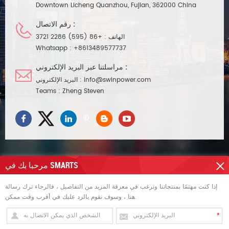
Downtown Licheng Quanzhou, Fujian, 362000 China
رقم الاتصال :
الهاتف :
+86 (595) 2286 3721
Whatsapp :
+8613489577737
مراسلتنا عبر البريد الإلكتروني :
info@swinpower.com
البريد الإلكتروني :
Teams :
Zheng Steven
مرحبا بك في SMARTS
تحتاج مساعدة
إذا كنت مهتمًا بمنتجاتنا وترغب في معرفة المزيد من التفاصيل ، فالرجاء ترك رسالة
هنا ، وسوف نقوم بالرد عليك في أقرب وقت ممكن.
العلامات الساخنة
الاشتراك للحصول على التحديثات