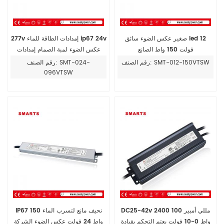
صغير عكس الضوء سائق led 12
277v إمدادات الطاقة للماء ip67 24v
فولت 150 واط الصانع
عكس الضوء لمبة الصمام إمدادات
الطاقة 96w
رقم الصنف: SMT-012-150VTSW
رقم الصنف: SMT-024-
096VTSW
DC25-42v 2400 مللي أمبير 100
IP67 نحيف مانع لتسرب الماء 150
واط 0-10 فولت يعتم التحكم بقيادة
واط 24 فولت عكس الضوء الشركة