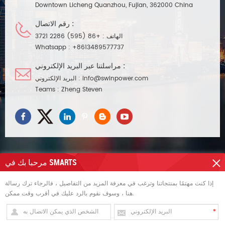
Downtown Licheng Quanzhou, Fujian, 362000 China
رقم الاتصال :
الهاتف :
+86 (595) 2286 3721
Whatsapp :
+8613489577737
مراسلتنا عبر البريد الإلكتروني :
info@swinpower.com
البريد الإلكتروني :
Teams :
Zheng Steven
مرحبا بك في SMARTS
تحتاج مساعدة
إذا كنت مهتمًا بمنتجاتنا وترغب في معرفة المزيد من التفاصيل ، فالرجاء ترك رسالة
هنا ، وسوف نقوم بالرد عليك في أقرب وقت ممكن.
العلامات الساخنة
الاشتراك للحصول على التحديثات