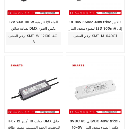
UL 36v 65vdc 40w triac عاكس
12V 24V 100W للماء الإلكترونية
للضوء متعدد التيار LED 300mA إلى
بقيادة سائق DMX عكس الضوء
1400mA
امدادات الطاقة UL
رقم الصنف: SMT-M-040CT
رقم الصنف: SMT-W-12100-4C-
A
3VDC إلى 65VDC 40W triac و
IP67 12 فولت 10 أمبير DMX قابل
0-10V عكس الضوء متعدد التيار
للتخفيت الجهد المستمر مصدر طاقة