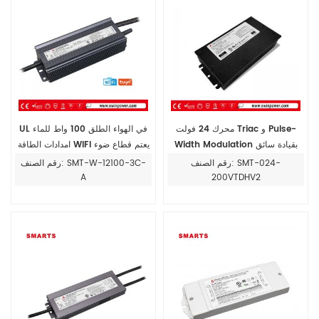
محرك 24 فولت Triac و Pulse-
UL في الهواء الطلق 100 واط للماء
Width Modulation بقيادة سائق
امدادات الطاقة WIFI يعتم قطاع ضوء
لوظيفة 5in1
سائق
رقم الصنف: SMT-024-
رقم الصنف: SMT-W-12100-3C-
A
200VTDHV2