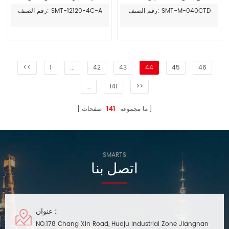
سائق 300mA إلى 1400mA
120 واط
رقم الصنف: SMT-M-040CTD
رقم الصنف: SMT-12120-4C-A
<<
1
...
42
43
44
45
46
...
141
>>
ما مجموعه
141
صفحات
SMARTS
اتصل بنا
عنوان :
NO.178 Chang Xin Road, Huoju Industrial Zone Jiangnan