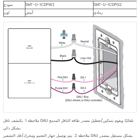
SMT-U-1CDPG2
SMT-U-1CDPW2
نموذج
رمادي
أبيض
لون
ملاحظة 1: يكتشف ناقل DALI تلقائيًا ويقوم بتمكين/تعطيل مصدر طاقة الناقل المدمج
بشكل ذكي.
ملاحظة 2: يتم توصيل جهاز التعتيم ومحرك/فك التشفير DALI بشكل مستقل بمصدر