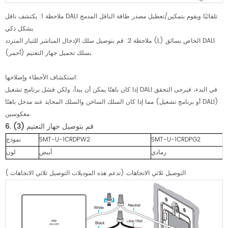
ملاحظة 1: يكتشف ناقل DALI تلقائيًا ويقوم بتمكين/تعطيل مصدر طاقة الناقل المدمج
بشكل ذكي.
ملاحظة 2: قم بتوصيل سلك الإدخال المباشر للتيار المتردد (L) الخاص بسائق DALI
بسلك تحميل جهاز التعتيم (أحمر).
استكشاف الأخطاء وإصلاحها:
إذا كان باهتًا يمكن أن يبدأ، ولكن فشل برنامج تشغيل DALI في البدء، فيرجى التحقق
مما إذا كان السلك الساخن والسلك المحايد عند مدخل باهتًا (أو برنامج تشغيل DALI)
معكوسين.
قم بتوصيل جهاز التعتيم (3)
6.
SMT-U-1CRDPG2
SMT-U-1CRDPW2
نموذج
رمادي
أبيض
لون
التوصيل ثلاثي الاتجاهات (تدعم هذه الموديلات التوصيل ثلاثي الاتجاهات.)