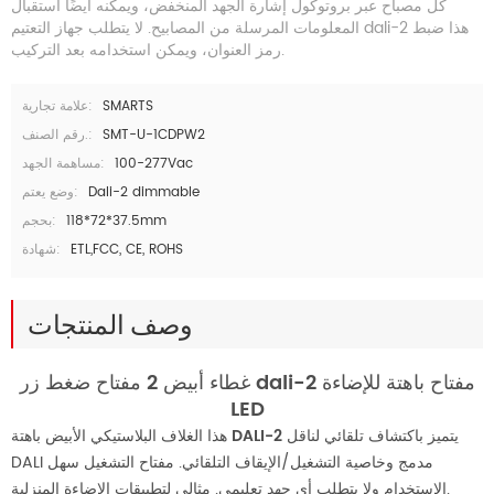
كل مصباح عبر بروتوكول إشارة الجهد المنخفض، ويمكنه أيضًا استقبال
المعلومات المرسلة من المصابيح. لا يتطلب جهاز التعتيم dali-2 هذا ضبط
رمز العنوان، ويمكن استخدامه بعد التركيب.
SMARTS
علامة تجارية:
SMT-U-1CDPW2
رقم الصنف.:
100-277Vac
مساهمة الجهد:
Dali-2 dimmable
وضع يعتم:
118*72*37.5mm
بحجم:
ETL,FCC, CE, ROHS
شهادة:
وصف المنتجات
غطاء أبيض 2 مفتاح ضغط زر dali-2 مفتاح باهتة للإضاءة
LED
يتميز باكتشاف تلقائي لناقل
باهتة DALI-2
هذا الغلاف البلاستيكي الأبيض
DALI مدمج وخاصية التشغيل/الإيقاف التلقائي. مفتاح التشغيل سهل
الاستخدام ولا يتطلب أي جهد تعليمي. مثالي لتطبيقات الإضاءة المنزلية.