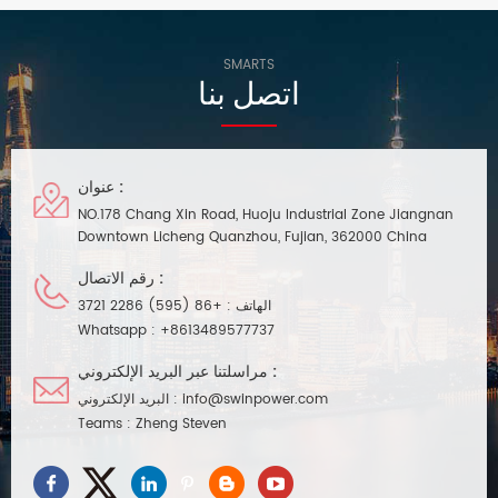
بشكل فعال،
SMARTS
اتصل بنا
عنوان :
NO.178 Chang Xin Road, Huoju Industrial Zone Jiangnan
Downtown Licheng Quanzhou, Fujian, 362000 China
رقم الاتصال :
الهاتف :
+86 (595) 2286 3721
Whatsapp :
+8613489577737
مراسلتنا عبر البريد الإلكتروني :
info@swinpower.com
البريد الإلكتروني :
Teams :
Zheng Steven