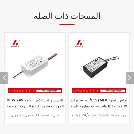
المنتجات ذات الصلة
الجهد المستمر للماء بقيادة سائق
التيرستورات/ELV/MLV عكس الضوء
24V التيرستورات عكس الضوء أدى
12 فولت 60 واط إضاءة مقاومة للماء
إمدادات الطاقة IP67 96W
سائق محول 60 واط 24vdc السعر
يأتي برنامج التشغيل LED القابل
جهد مقاوم للماء 12 فولت/24 فولت
للتعتيم ذو الجهد الثابت بقدرة 96 وات
60 وات، وضع تعتيم محرك LED،
مع ضمان لمدة ثلاث سنوات وحافظة
تصميم غلاف من الألومنيوم، مناسب
من الألومنيوم مقاومة للماء والغبار
لمشاريع الإضاءة الخارجية