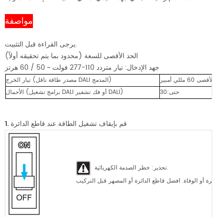
مواصفة
يرجى القراءة قبل التثبيت.
الحد الأقصى للسعة (محدود بما يتم تحقيقه أولاً)
جهد الإدخال: تيار متردد 110-277 فولت ~ 50 / 60 هرتز
قصى 60 مللي أمبير
تيار الخرج (مصدر طاقة ناقل DALI المدمج)
حتى:30
الأحمال (برامج تشغيل DALI أو فك تشفير DALI)
1. قم بإيقاف تشغيل الطاقة عند قاطع الدائرة
تحذير: خطر الصدمة الكهربائية.