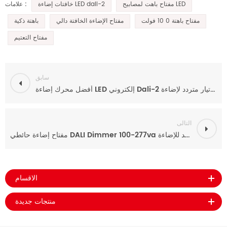
مفتاح باهت لمصابيح LED
خافتات إضاءة LED dali-2
علامات :
مفتاح باهتة 0 10 فولت
مفتاح الإضاءة الخافتة دالي
باهتة ذكية
مفتاح التعتيم
سابق
أفضل محرك إضاءة LED إلكتروني Dali-2 بقدرة 100-277 فولت تيار متردد لإضاءة LED
التالى
مفتاح إضاءة حائطي DALI Dimmer 100-277va مزود بزر ضغط واحد للإضاءة LED
الاقسام
منتجات جديدة