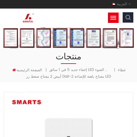
العربية
منتجات
إخفاء جديد 5 في 1 سائق LED الجهد المستمر عكس الضوء
غطاء
|
|
الصفحة الرئيسية
أبيض 2 مفتاح ضغط زر Dali-2 مفتاح باهتة للإضاءة LED