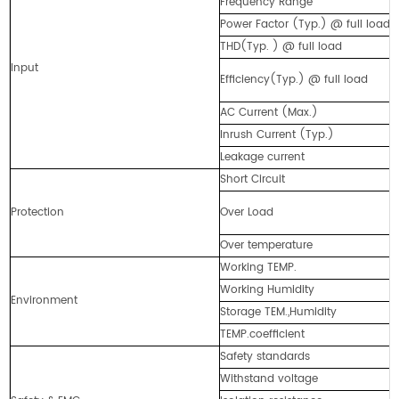
Frequency Range
Power Factor (Typ.) @ full load
THD(Typ. ) @ full load
Input
Efficiency(Typ.) @ full load
AC Current (Max.)
Inrush Current (Typ.)
Leakage current
Short Circuit
Protection
Over Load
Over temperature
Working TEMP.
Working Humidity
Environment
Storage TEM.,Humidity
TEMP.coefficient
Safety standards
Withstand voltage