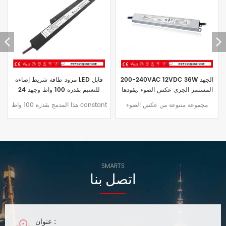
200W pwm عكس الضوء الصمام
200-240VAC 12VDC 36W الجهد
سائق للماء 12vdc 24vdc الإخراج
المستمر الجري عكس الضوء .يقودها
لكندا
سائق
200 واط pwm عكس الضوء يقودها
مجموعة متنوعة من عكس الضوء
سائق مع زيادة في عامل القدرة 0.99
.يقودها سائق تتوفر لتناسب
، ال نطاق جهد الدخل من 100 - 277
Torchstar .إضاءة LED حاجة. اختر من
تم تمديد بطالة من ال الإصدار السابق
بين داخلي وخارجي، عكس الضوء، أو
النطاق من 100 - 130 VAC ، مما
12 فولت و 24 فولت بقيادة
يجعلها مثالية ColorBright ™ شريط
السائقينفي العلامات التجارية الشعبية،
إضاءة LED ملون زاهي CB - A.
مثل الذكية.
SMARTS
اتصل بنا
عنوان :