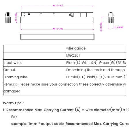
wire gauge
MGQ201
Input wires
Black(L) White(N) Green(G)(3*18
Output
Embedding the track and through the
Dimming wire
Purple(D+) Pink(D-)(2*0.35mm²)
Remark: Please make sure your connection these correctly otherwise your
damaged
Warm tips :
1. Recommended Max. Carrying Current (A) = wire diameter(mm²) x 
For
example: 1mm ² output cable, Recommended Max. Carrying Curr