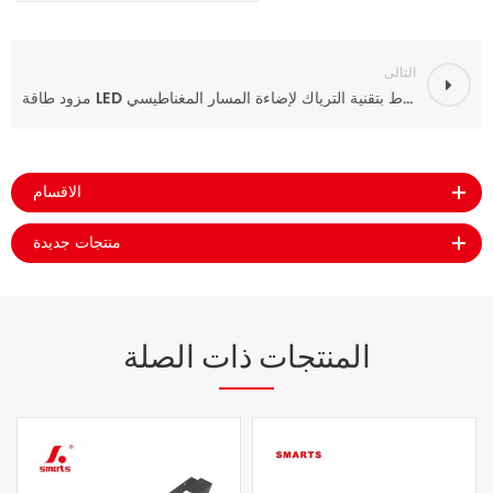
التالى
مزود طاقة LED بجهد ثابت قابل للتعتيم 12 فولت/24 فولت بقدرة 150 واط بتقنية الترياك لإضاءة المسار المغناطيسي LED
الاقسام
منتجات جديدة
المنتجات ذات الصلة