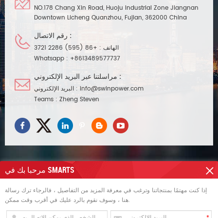
NO.178 Chang Xin Road, Huoju Industrial Zone Jiangnan
Downtown Licheng Quanzhou, Fujian, 362000 China
رقم الاتصال :
+86 (595) 2286 3721
الهاتف :
Whatsapp :
+8613489577737
مراسلتنا عبر البريد الإلكتروني :
البريد الإلكتروني :
info@swinpower.com
Teams :
Zheng Steven
مرحبا بك في SMARTS
تحتاج مساعدة
إذا كنت مهتمًا بمنتجاتنا وترغب في معرفة المزيد من التفاصيل ، فالرجاء ترك رسالة
هنا ، وسوف نقوم بالرد عليك في أقرب وقت ممكن.
العلامات الساخنة