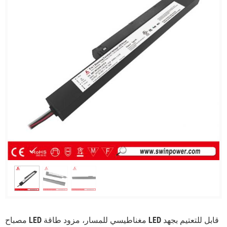
مصباح LED مغناطيسي للمسار، مزود طاقة LED قابل للتعتيم بجهد