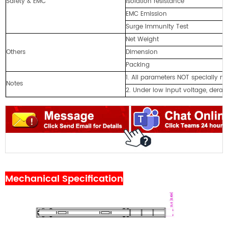
Safety & EMC
Isolation resistance
EMC Emission
Surge Immunity Test
Net Weight
Others
Dimension
Packing
1. All parameters NOT specially 
Notes
2. Under low input voltage, derati
Mechanical Specification