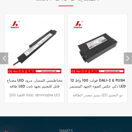
170-265vAC إلى 12vDC ثابت جهد
12 فولت 100 واط DALI-2 & PUSH
فلطي led سائق 250w إمدادات
ذكي عكس الضوء الجهد المستمر LED
الطاقة
سائق أضواء LED للإمداد بالطاقة
12vDC ثابت جهد فلطي led سائق هو
يتميز مصدر الطاقة LED ذو التعتيم
التطبيق للاستخدام في الأماكن المغلقة
الذكي DALI-2 & PUSH بوضع عمل
وفي الهواء الطلق أضواء led.مع ماس
الجهد المستمر، وكفاءة العمل تصل
كهربائى وحماية الزائد يمكن
إلى 90%، ويتميز بخصائص الكفاءة
matchedwith gkoled الطبقة 2
العالية وتوفير الطاقة. يحتوي على
شقة الفيضانات LIGHTSERIES
وحدة وظيفة NFC مدمجة، والتي
يمكنها ضبط جهد الإخراج وتعيين رمز
GKOFD07
SMARTS