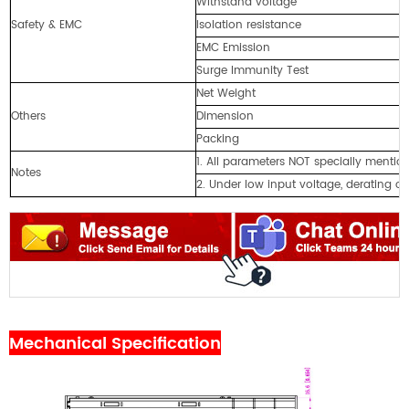
Withstand voltage
Safety & EMC
Isolation resistance
EMC Emission
Surge Immunity Test
Net Weight
Others
Dimension
Packing
1. All parameters NOT specially menti
Notes
2. Under low input voltage, derating out
Mechanical Specification