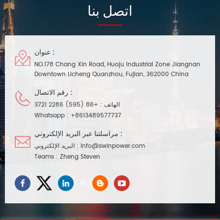
اتصل بنا
العنوان من خلال جهاز NFC الذكي. إنها
مناسبة للتركيب والاستخدام في
مشاريع الإضاءة الذكية
عنوان :
NO.178 Chang Xin Road, Huoju Industrial Zone Jiangnan
Downtown Licheng Quanzhou, Fujian, 362000 China
رقم الاتصال :
+86 (595) 2286 3721
الهاتف :
Whatsapp :
+8613489577737
مراسلتنا عبر البريد الإلكتروني :
البريد الإلكتروني :
info@swinpower.com
Teams :
Zheng Steven