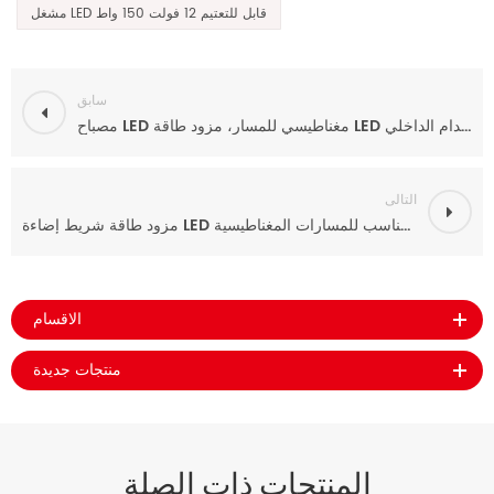
مشغل LED قابل للتعتيم 12 فولت 150 واط
سابق
مصباح LED مغناطيسي للمسار، مزود طاقة LED قابل للتعتيم بجهد ثابت ثلاثي الأطوار للاستخدام الداخلي
التالى
مزود طاقة شريط إضاءة LED قابل للتعتيم بقدرة 100 واط وجهد 24 فولت ثابت، يعمل بتقنية الترياك، ومناسب للمسارات المغناطيسية.
الاقسام
منتجات جديدة
المنتجات ذات الصلة