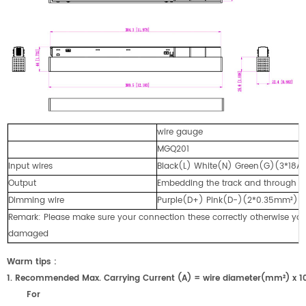
wire gauge
MGQ201
Input wires
Black(L) White(N) Green(G)(3*18
Output
Embedding the track and through the
Dimming wire
Purple(D+) Pink(D-)(2*0.35mm²)
Remark: Please make sure your connection these correctly otherwise your
damaged
Warm tips :
1. Recommended Max. Carrying Current (A) = wire diameter(mm²) x 
For