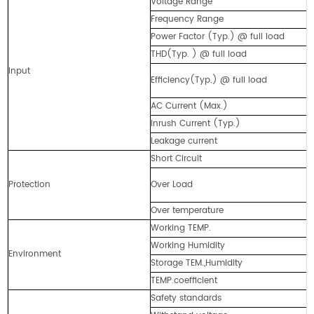
Voltage Range
Frequency Range
Power Factor (Typ.) @ full load
THD(Typ. ) @ full load
Input
Efficiency(Typ.) @ full load
AC Current (Max.)
Inrush Current (Typ.)
Leakage current
Short Circuit
Protection
Over Load
Over temperature
Working TEMP.
Working Humidity
Environment
Storage TEM.,Humidity
TEMP.coefficient
Safety standards