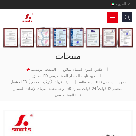
العربية
منتجات
الصفحة الرئيسية
|
عكس الضوء الصمام سائق
|
سائق LED بجهد ثابت للمسار المغناطيسي
|
مشغل LED قابل للتعتيم بتقنية الترياك (تركيب مخفي)
|
مزود طاقة LED بجهد ثابت قابل
للتعتيم 12 فولت/24 فولت بقدرة 150 واط بتقنية الترياك لإضاءة المسار
المغناطيسي LED