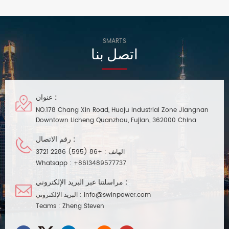
سهل وسريع، مناسب لمشاريع الإضاءة
نطاق تعتيم يتراوح بين ٠.٣٪ و١٠٠٪.
الداخلية الصغيرة. مع ضمان 7 سنوات.
وحدة برمجة ذكية مدمجة بتقنية NFC.
مناسبة لتركيب واستخدام مشاريع
الإضاءة الذكية LED الداخلية.
SMARTS
اتصل بنا
عنوان :
NO.178 Chang Xin Road, Huoju Industrial Zone Jiangnan
Downtown Licheng Quanzhou, Fujian, 362000 China
رقم الاتصال :
الهاتف :
+86 (595) 2286 3721
Whatsapp :
+8613489577737
مراسلتنا عبر البريد الإلكتروني :
info@swinpower.com
البريد الإلكتروني :
Teams :
Zheng Steven