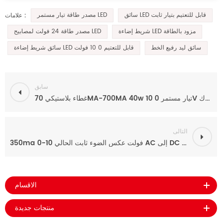
سائق LED قابل للتعتيم بتيار ثابت
مصدر طاقة تيار مستمر LED
علامات :
شريط إضاءة LED مزود بالطاقة
مصدر طاقة 24 فولت لمصابيح LED
سائق ليد رفيع الخط
سائق شريط إضاءة LED قابل للتعتيم 0 10 فولت
سابق
غطاء بلاستيكي 70MA-700MA 40w تيار مستمر 0 10V سعر محرك LED قابل للتعتيم لشريط LED
التالى
350ma 0-10 فولت عكس الضوء ثابت الحالي AC إلى DC LED امدادات الطاقة لضوء LED
الاقسام
منتجات جديدة