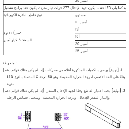
25 أمبير
مستوى
نوع قاطع الدائرة الكهربائية
10 أمبير
13أ
نوع C (كسر
16أ
السعة: 6 كيلو أمبير
20 أمبير
25 أمبير
ملحوظة
:
1. [نهاية] يوصى بالكميات المذكورة أعلاه من محركات
[إذا لم يكن هناك قوائم دعم]
LED المتصلة بالنوع C بناءً على الحد الأقصى لدرجة الحرارة المحيطة وهو 50 درجة
مئوية
2. [نهاية] يجب اختيار القاطع وفقًا لجهد الإدخال المقدر،
[إذا لم يكن هناك قوائم دعم]
والتيار المقدر للإدخال، ودرجة الحرارة المحيطة، ومنحنى خصائص الرحلة.