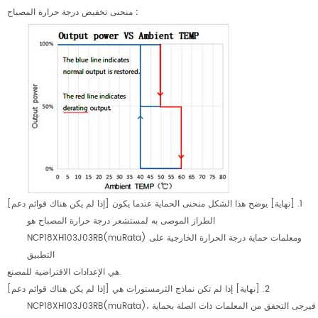
:
منحنى تخفيض درجة حرارة المصباح
[إذا لم يكن هناك قوائم دعم] 1. [نهاية] يوضح هذا الشكل منحنى الحماية عندما يكون
الطراز الموصى به لمستشعر درجة حرارة المصباح هو
NCP18XH103J03RB(muRata) ومعلمات حماية درجة الحرارة الخارجية على
التطبيق
هي الإعدادات الافتراضية للمصنع.
[إذا لم يكن هناك قوائم دعم] 2. [نهاية] إذا لم تكن نماذج الثرمستورات هي
NCP18XH103J03RB(muRata)، فيرجى التحقق من المعلمات ذات الصلة بحماية