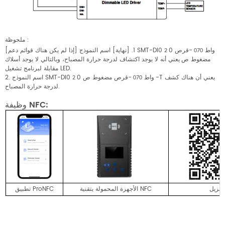
ملحوظة
:
0 واط
-قرص
[إذا لم يكن هناك قوائم دعم] 1. [نهاية] اسم النموذج SMT-DI0
2
070
مضغوط
يعني أنه لا يوجد اكتشاف لدرجة حرارة المصباح، وبالتالي لا يوجد أسلاك
ص
مقابلة لبرنامج تشغيل LED.
-T يعني أن هناك كشف
0 واط
-قرص مضغوط
اسم النموذج SMT-DI0
2.
ص
070
2
لدرجة حرارة المصباح.
وظيفة NFC:
i
الأجهزة المحمولة بتقنية NFC
تطبيق ProNFC