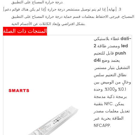
درجة حرارة المصباح على التطبيق.
[إذا لم يكن هناك قوائم دعم] 3. [نهاية] إذا لم يتم توصيل مستشعر درجة حرارة
المصباح، فيرجى الاحتفاظ بمعلمات قسم حماية درجة حرارة المصباح على التطبيق
بشكل افتراضي وإبعاد الكابلات عن الأجسام الحية.
المنتجات ذات الصلة
غطاء بلاستيكي dali-
2 ومصدر طاقة led
قابل للتعتيم push
يعتمد وضع
d4i
التشغيل بتيار مستمر.
نطاق التعتيم سلس
وخالٍ من الوميض بين
0.1% و100%. وحدة
برمجة ذكية مدمجة
بتقنية NFC. يمكن
تعديل معلمات مصدر
الطاقة بحرية عبر
NFCAPP.