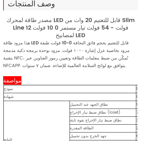
وصف المنتجات
مصدر طاقة لمحرك LED قابل للتعتيم 20 وات من Slim
Line 12 فولت - 54 فولت تيار مستمر 0 10 فولت
لمصابيح LED
مزود طاقة LED قابل للتعتيم بحجم فائق النحافة 0-10 فولت
طبقة
هذا
مزود بخاصية عزل إشارة ٠-١٠ فولت. مزود بوحدة برمجة ذكية مدمجة
بتقنية NFC، تُمكّن من ضبط معلمات الطاقة وتعيين رموز العناوين عبر
NFCAPP. يتوافق مع لوائح السلامة العالمية للإضاءة. ضمان ٧ سنوات.
مواصفة
S
نموذج
UL
شهادة
نطاق الجهد عند التحميل
نطاق ضبط تيار الإخراج (loset)
نطاق ضبط تيار الإخراج بقوة ثابتة
الطاقة المقدرة
جهد الخرج بدون تحميل
الناتج