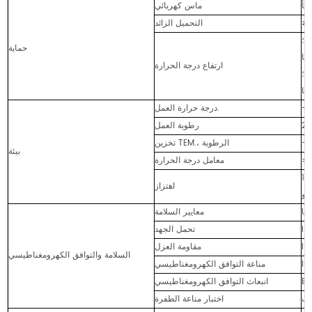
خطأ
ماس كهربائي
التحميل الزائد
حماية
ارتفاع درجة الحرارة
درجة حرارة العمل.
رطوبة العمل
تخزين TEM.، الرطوبة
بيئة
معامل درجة الحرارة
 لكل منهما على طول محاور X وY
اهتزاز
وZ
معايير السلامة
تحمل الجهد
I/
مقاومة العزل
السلامة والتوافق الكهرومغناطيسي
مناعة التوافق الكهرومغناطيسي
انبعاث التوافق الكهرومغناطيسي
اختبار مناعة الطفرة