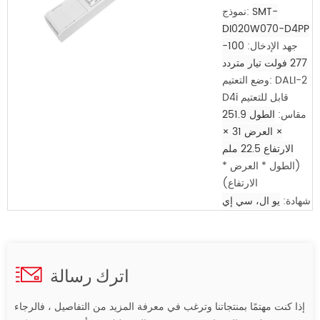
SMT-
نموذج:
DI020W070-D4PP
جهد الإدخال:
100-
277 فولت تيار متردد
وضع التعتيم: DALI-2
D4i قابل للتعتيم
مقاس:
الطول 251.9
× العرض 31 ×
الارتفاع 22.5 ملم
(الطول * العرض *
الارتفاع)
شهادة:
يو ال، سي إي
اترك رسالة
إذا كنت مهتمًا بمنتجاتنا وترغب في معرفة المزيد من التفاصيل ، فالرجاء