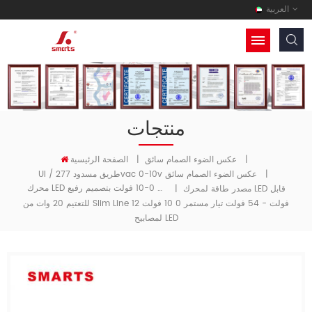
العربية
منتجات
|
عكس الضوء الصمام سائق
|
الصفحة الرئيسية
|
Ul / طريق مسدود 277vac 0-10v عكس الضوء الصمام سائق
محرك LED ذو تيار مستمر قابل للتعتيم 0-10 فولت بتصميم رفيع
مصدر طاقة لمحرك LED قابل
|
للتعتيم 20 وات من Slim Line 12 فولت - 54 فولت تيار مستمر 0 10 فولت
لمصابيح LED