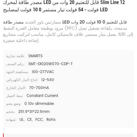
مصدر طاقة لمحرك LED قابل للتعتيم 20 وات من Slim Line 12
فولت - 54 فولت تيار مستمر 0 10 فولت لمصابيح LED
مصدر طاقة LED قابل للتعتيم 0 10 فولت 20 وات
سمارتس باور الجديد
مزود بوظيفة معامل القدرة النشط (PFC) مدمجة، بكفاءة تشغيل تصل
إلى 81%. يعمل بتيار مستمر. غلاف بلاستيكي كامل، مناسب لتركيب مشاريع
إضاءة داخلية صغيرة.
SMARTS
علامة تجارية:
SMT-DI020W070-CDP-T
رقم الصنف.:
100-277VAC
مساهمة الجهد:
12-54V
انتاج التيار الكهربائي:
70-700mA
التيار الخارج:
Constant Current
نمط العمل:
0 10v dimmable
وضع يعتم:
251.9*31*22.5mm
بحجم:
UL、CE、FCC、Rohs
شهادة: