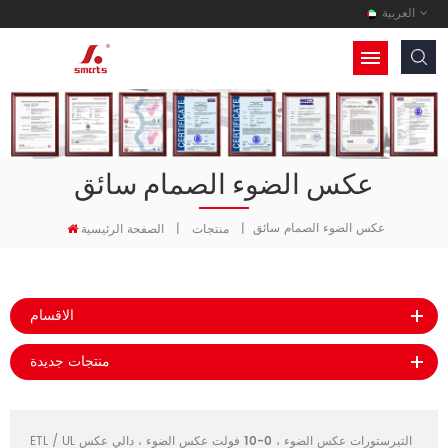
العربية
عكس الضوء الصمام سائق
عكس الضوء الصمام سائق
|
منتجات
|
الصفحة الرئيسية
الاقسام
منتجات جديدة
التيرستورات عكس الضوء
،
0-10 فولت عكس الضوء
،
دالي عكس
ETL / UL