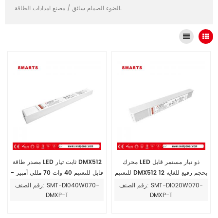
مصنع امدادات الطاقة.
الضوء الصمام سائق
/
محرك LED ذو تيار مستمر قابل
مصدر طاقة LED ثابت تيار DMX512
للتعتيم DMX512 بحجم رفيع للغاية 12
قابل للتعتيم 40 وات 70 مللي أمبير -
فولت - 54 فولت 20 وات لمصابيح
700 مللي أمبير، غلاف بلاستيكي مدرج
رقم الصنف: SMT-DI020W070-
رقم الصنف: SMT-DI040W070-
LED
في قائمة UL
DMXP-T
DMXP-T