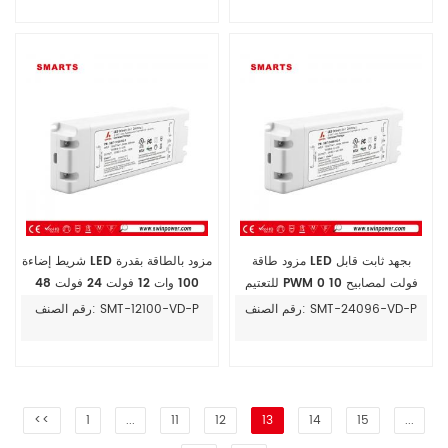
مزود طاقة LED بجهد ثابت قابل
شريط إضاءة LED مزود بالطاقة بقدرة
للتعتيم PWM 0 10 فولت لمصابيح
100 وات 12 فولت 24 فولت 48
LED 96 واط
فولت، مدرج في قائمة UL، بجهد ثابت
رقم الصنف: SMT-24096-VD-P
رقم الصنف: SMT-12100-VD-P
0-10 فولت، للبيع
<<
1
...
11
12
13
14
15
...