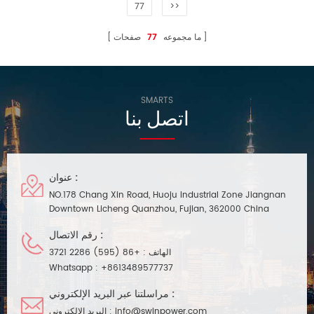
77
>>
ما مجموعه
77
صفحات
SMARTS
اتصل بنا
عنوان :
NO.178 Chang Xin Road, Huoju Industrial Zone Jiangnan
Downtown Licheng Quanzhou, Fujian, 362000 China
رقم الاتصال :
الهاتف :
+86 (595) 2286 3721
Whatsapp :
+8613489577737
مراسلتنا عبر البريد الإلكتروني :
info@swinpower.com
البريد الإلكتروني :