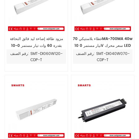
غطاء بلاستيكي 70MA-700MA 40w
مزود طاقة إضاءة ليد فائق النحافة
تيار مستمر 0 10V سعر محرك LED
بقدرة 60 وات تيار مستمر 0-10
قابل للتعتيم لشريط LED
فولت قابل للتعتيم 24 فولت-93
رقم الصنف: SMT-DI040W070-
رقم الصنف: SMT-DI060W120-
فولت للاستخدام الداخلي
CDP-T
CDP-T