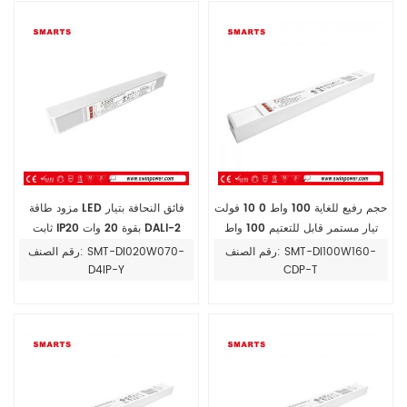
حجم رفيع للغاية 100 واط 0 10 فولت
مزود طاقة LED فائق النحافة بتيار
تيار مستمر قابل للتعتيم 100 واط
ثابت IP20 بقوة 20 وات DALI-2
محرك ليد 160 مللي أمبير - 1600
محرك LED قابل للتعتيم 700 مللي
رقم الصنف: SMT-DI100W160-
رقم الصنف: SMT-DI020W070-
مللي أمبير
أمبير
D4IP-Y
CDP-T