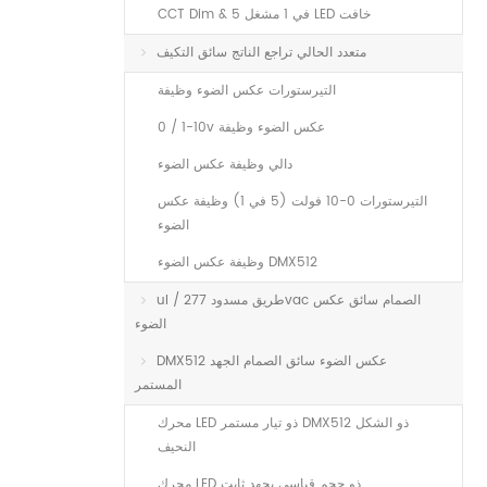
CCT Dim & 5 في 1 مشغل LED خافت
متعدد الحالي تراجع الناتج سائق التكيف
التيرستورات عكس الضوء وظيفة
0 / 1-10v عكس الضوء وظيفة
دالي وظيفة عكس الضوء
التيرستورات 0-10 فولت (5 في 1) وظيفة عكس
الضوء
وظيفة عكس الضوء DMX512
ul / طريق مسدود 277vac الصمام سائق عكس
الضوء
DMX512 عكس الضوء سائق الصمام الجهد
المستمر
محرك LED ذو تيار مستمر DMX512 ذو الشكل
النحيف
محرك LED ذو حجم قياسي بجهد ثابت