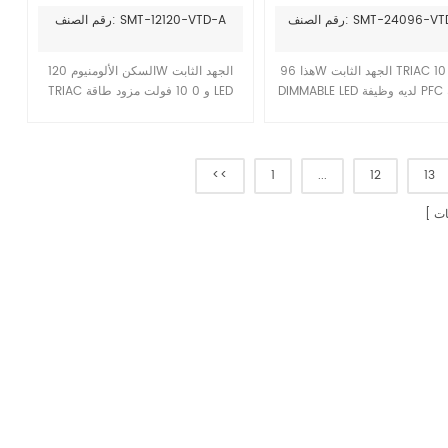
Dimmable LED Square
SPERS
لصنف: SMT-24096-VTD-P
رقم الصنف: SMT-12120-VTD-A
Supply
هذا 96W الجهد الثابت TRIAC و 0 10V
السكن الألومنيوم 120W الجهد الثابت
DIMMABLE LED لديه وظيفة PFC نشطة
TRIAC و 0 10 فولت مزود طاقة LED
مدمجة لديها كفاءة عمل تصل إلى 91 ٪
DIMMABLE مع وظيفة PFC نشطة مدمجة
وهي متوافقة مع معظم dimmers
كفاءة العمل تصل إلى 91 ٪ تبديد الحرارة
dimmers triac 0 10 فولت في السوق
الجيد ، مناسب لتركيب مشروع إضاءة
المساحة الرطبة في الهواء الطلق 7
<<
1
...
12
13
سنوات ضمان
ت