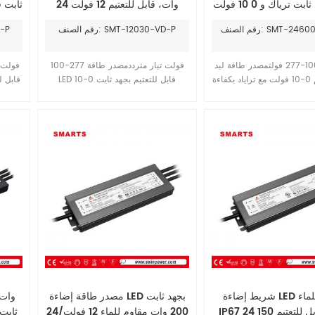
فولت جهد ثابت ترياك و 0 10 فولت
وات، قابل للتعتيم 12 فولت 24
قابل للتعتيم سعر مقاوم
فولت 48 فولت، 0 10 فولت، غلاف
 SMT-24600-VTD-A
رقم الصنف: SMT-12030-VD-P
رقم 
للماء IP67
بلاستيكي
جهد ثابت 100-277 فولتمصدر طاقة ليد
100-277 فولت تيار مترددمصدر طاقة
قابل للتعتيم 0-10 فولت مع تراياد بكفاءة
LED قابل للتعتيم بجهد ثابت 0-10
تشغيل تصل إلى 93%. تصميم هيكل من
فولتمزود بوظيفة معامل القدرة النشط
0
لألومنيوم، مقاوم للماء بدرجة IP67، مع
(PFC) مدمجة، بكفاءة تشغيل تصل إلى
 تعتيم قابلين للتبديل بين PWM
85%. تصميم هيكل بلاستيكي، مقاوم
للماء بدرجة IP20. مناسب لتركيب
مشاريع إضاءة داخلية صغيرة.
شريط إضاءة LED مقاوم للماء
مصدر طاقة إضاءة LED بجهد ثابت
IP67 24 فولت قابل للتعتيم 150
200 وات مقاوم للماء 12 فولت/24