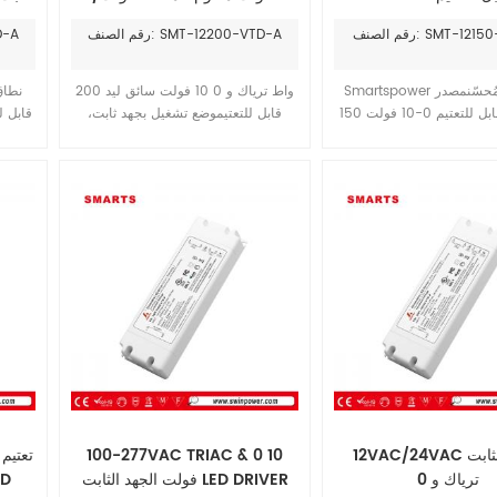
هد ثابت مزود بالطاقة
فولت/36 فولت/48 فولت
 SMT-12150-VTD-A
رقم الصنف: SMT-12200-VTD-A
رقم 
استخدام الخارجي
ف
Smartspower الجديد والمُحسّنمصدر
200 واط ترياك و 0 10 فولت سائق ليد
طاقة ليد قابل للتعتيم 0-10 فولت 150
قابل للتعتيموضع تشغيل بجهد ثابت،
لتشغيل بجهد ثابت، كفاءة
كفاءة تشغيل تصل إلى 93%. تصميم
تشغيل تصل إلى 92.5%. مع خاصية حماية
هيكل من الألومنيوم، مقاوم للماء بدرجة
الألو
ائرة/ارتفاع درجة الحرارة/
IP67، يتميز بتبديد جيد للحرارة. يتوافق
مع لوائح السلامة العالمية للإضاءة، مع
الذ
ضمان لمدة 7 سنوات.
وال
العالمية للإضاءة. ضمان 7 سنوات.
12VAC/24VAC الجهد الثابت
100-277VAC TRIAC & 0 10
ترياك و 0
فولت الجهد الثابت LED DRIVER