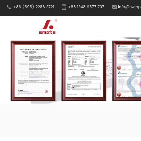
+86 (595) 2286 3721
+86 1348 9577 737
info@swinp