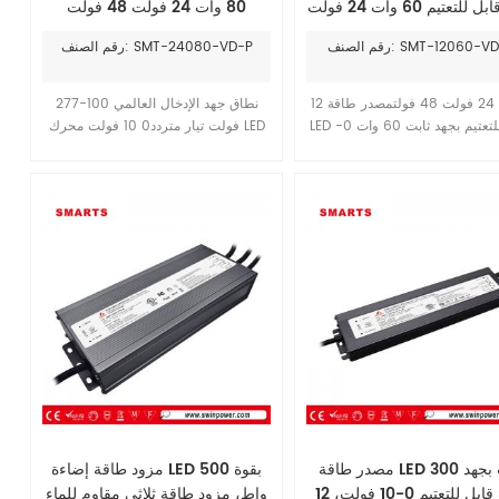
ثابت قابل للتعتيم 60 وات 24 فولت
80 وات 24 فولت 48 فولت
لإضاءة LED
لمصابيح شريط LED
الصنف: SMT-12060-VD-P
رقم الصنف: SMT-24080-VD-P
12 فولت 24 فولت 48 فولتمصدر طاقة
نطاق جهد الإدخال العالمي 100-277
LED قابل للتعتيم بجهد ثابت 60 وات 0-
فولت تيار متردد0 10 فولت محرك LED
1 فولتمزود بخاصية معايرة معامل
بجهد ثابت قابل للتعتيمكفاءة تشغيل تصل
القدرة النشط (PFC) مدمجة. كفاءة
إلى 91%، مع حماية مدمجة من قصر
تشغيل تصل إلى 87%. مناسب لمشاريع
الدائرة/ارتفاع درجة الحرارة/الحمل
الإضاءة الداخلية الصغيرة، ضمان 7
الزائد. تصميم هيكل بلاستيكي كامل.
سنوات.
مقاوم للماء بدرجة IP20. مناسب
للتركيب الداخلي.
مصدر طاقة LED 300 وات بجهد
مزود طاقة إضاءة LED بقوة 500
ثابت قابل للتعتيم 0-10 فولت، 12
واط، مزود طاقة ثلاثي مقاوم للماء