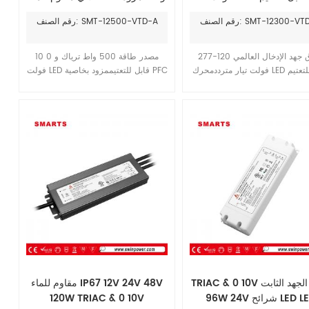
فولت/24 فولت/36 فولت/48
IP67 و0-10 فولت قابل للتعتيم
الصنف: SMT-12300-VTD-A
رقم الصنف: SMT-12500-VTD-A
ولت، مقاوم للماء IP67
بجهد ثابت، من مصنعي الإضاءة
نطاق جهد الإدخال العالمي 120-277
مصدر طاقة 500 واط ترياك و 0 10
فولت تيار مترددمحرك LED قابل للتعتيم
فولت LED قابل للتعتيممزود بخاصية PFC
5 في 1 بجهد ثابت تصميم هيكل واقٍ من
مدمجة. مقاوم للماء بدرجة IP67. هيكل
منيوم بالكامل. مقاوم للماء بدرجة
من الألومنيوم بالكامل. ضمان 7 سنوات.
IP67. مناسب لتركيب مشاريع إضاءة LED
كية في الأماكن الخارجية الرطبة
جافة. متوافق مع لوائح السلامة
TRIAC & 0 10V تعتيم الجهد الثابت
مقاوم للماء IP67 12V 24V 48V
96W 24V شرائح LED LED
120W TRIAC & 0 10V