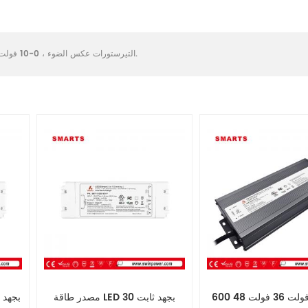
مصنع امدادات الطاقة.
التيرستورات عكس الضوء
،
0-10 فولت عكس الضوء
600 واط 24 فولت 36 فولت 48
مصدر طاقة LED بجهد ثابت 30