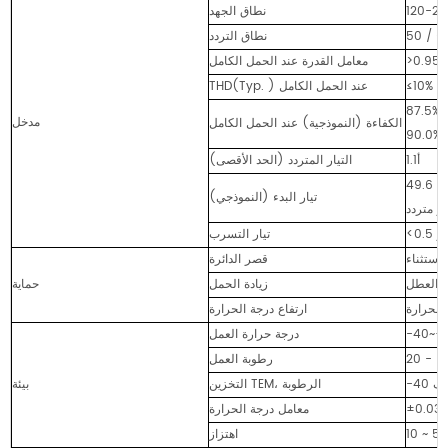
نطاق الجهد
نطاق التردد
>0.95
معامل القدرة عند الحمل الكامل
THD(Typ. ) عند الحمل الكامل
مدخل
الكفاءة (النموذجية) عند الحمل الكامل
1.1أ
التيار المتردد (الحد الأقصى)
49.6 أمبير/136 ميكروثانية عند 50% من ذروة التيار 120 فولت تيار متردد، 96.0 أمبير/146 ميكروثانية عند
تيار البدء (النموذجي)
بير
تيار التسرب
قصر الدائرة
زيادة الحمل
حماية
ارتفاع درجة الحرارة
درجة حرارة العمل
رطوبة العمل
التخزين TEM، الرطوبة
بيئة
معامل درجة الحرارة
اهتزاز