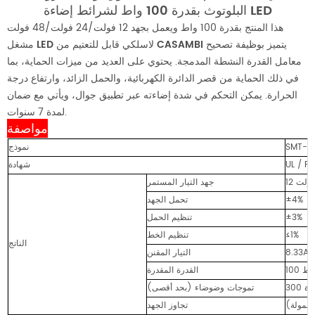
البلوتوث بقدرة 100 واط لشرائط إضاءة LED
هذا المنتج بقدرة 100 واط ويعمل بجهد 12 فولت/24 فولت/48 فولت
يتميز بوظيفة تصحيح
مشغل LED لاسلكي قابل للتعتيم من CASAMBI
معامل القدرة النشطة المدمجة. يحتوي على العديد من ميزات الحماية، بما
في ذلك الحماية من قصر الدائرة الكهربائية، والحمل الزائد، وارتفاع درجة
الحرارة. يمكن التحكم في شدة إضاءته عبر تطبيق جوال، ويأتي مع ضمان
لمدة 7 سنوات.
مواصفة
SMT-C
نموذج
شهادة
1 فولت
جهد التيار المستمر
±4%
تحمل الجهد
±3%
تنظيم الحمل
≤1%
تنظيم الخط
الناتج
8.33A
التيار المقنن
10 واط
القدرة المقدرة
روة
تموجات وضوضاء (بحد أقصى)
تجاوز الجهد