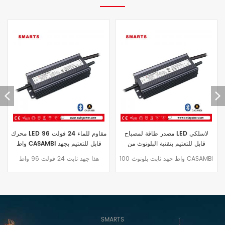
مزود طاقة CASAMBI لاسلكي بتقنية
مصدر طاقة لمصباح LED لاسلكي
البلوتوث وقابل للتعتيم بقوة 120 واط
قابل للتعتيم بتقنية البلوتوث من
لمشغل LED للاستخدام الخارجي
CASAMBI بقدرة 12 فولت/24 فولت
هذا CASAMBI بلوتوث سائق LED
100 واط جهد ثابت بلوتوث CASAMBI
100 وات مقاوم للماء IP67
لاسلكي 120 واط مع خاصية التعتيم
مصدر طاقة لاسلكي LED قابل للتعتيم
يتميز بمعامل معامل القدرة النشط
بكفاءة تصل إلى ٩١٪. هيكل من
المدمج ووضع تشغيل بجهد ثابت. يوفر
الألومنيوم بتصنيف IP67 لمقاومة الماء.
غلافه المصنوع من الألومنيوم عزلًا
يتميز بتبديد ممتاز للحرارة. يأتي مع
ممتازًا للماء، ويستخدم تبريدًا حراريًا
ضمان لمدة ٥ سنوات.
طبيعيًا. مناسب لمشاريع إضاءة LED
SMARTS