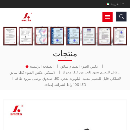
العربية
منتجات
|
عكس الضوء الصمام سائق
|
الصفحة الرئيسية
محرك LED قابل للتعتيم بجهد ثابت من CASAMBI
|
سائق LED لاسلكي عكس الضوء
صندوق توصيل مزود طاقة LED لاسلكي قابل للتعتيم بتقنية البلوتوث بقدرة
|
100 واط لشرائط إضاءة LED