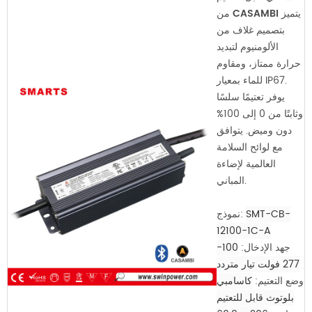
يتميز
من CASAMBI
بتصميم غلاف من
الألومنيوم لتبديد
حرارة ممتاز، ومقاوم
للماء بمعيار IP67.
يوفر تعتيمًا سلسًا
وثابتًا من 0 إلى 100%
دون وميض. يتوافق
مع لوائح السلامة
العالمية لإضاءة
المباني.
SMT-CB-
نموذج:
12100-1C-A
جهد الإدخال:
100-
277 فولت تيار متردد
وضع التعتيم:
كاسامبي
بلوتوث قابل للتعتيم