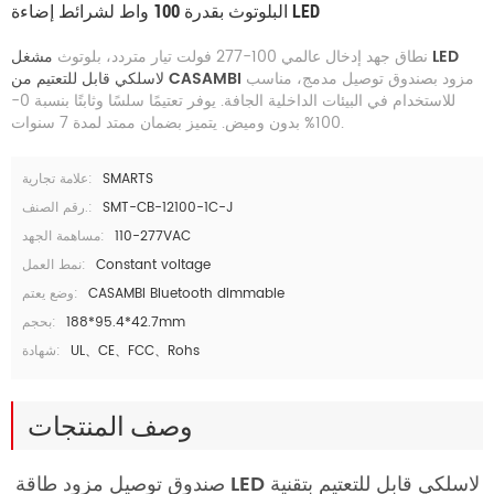
البلوتوث بقدرة 100 واط لشرائط إضاءة LED
نطاق جهد إدخال عالمي 100-277 فولت تيار متردد، بلوتوث
مشغل LED
مزود بصندوق توصيل مدمج، مناسب
لاسلكي قابل للتعتيم من CASAMBI
للاستخدام في البيئات الداخلية الجافة. يوفر تعتيمًا سلسًا وثابتًا بنسبة 0-
100% بدون وميض. يتميز بضمان ممتد لمدة 7 سنوات.
SMARTS
علامة تجارية:
SMT-CB-12100-1C-J
رقم الصنف.:
110-277VAC
مساهمة الجهد:
Constant voltage
نمط العمل:
CASAMBI Bluetooth dimmable
وضع يعتم:
188*95.4*42.7mm
بحجم:
UL、CE、FCC、Rohs
شهادة:
وصف المنتجات
صندوق توصيل مزود طاقة LED لاسلكي قابل للتعتيم بتقنية