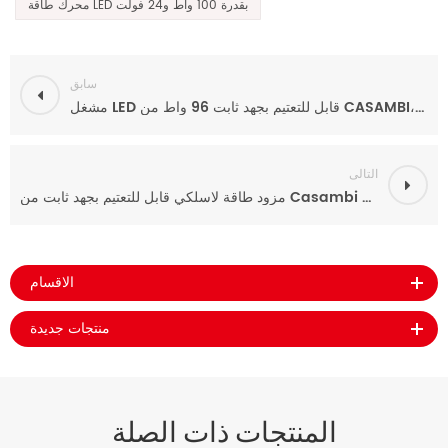
محرك طاقة LED بقدرة 100 واط و24 فولت
سابق
مشغل LED قابل للتعتيم بجهد ثابت 96 واط من CASAMBI، يعمل بجهد 24 فولت/48 فولت، مزود بصندوق توصيل.
التالى
مزود طاقة لاسلكي قابل للتعتيم بجهد ثابت من Casambi بقدرة 60 واط و12 فولت، معتمد من UL، مزود بصندوق توصيل
الاقسام
منتجات جديدة
المنتجات ذات الصلة